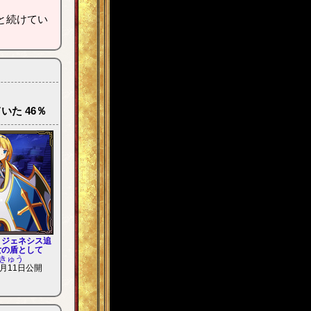
と続けてい
いた 46％
・ジェネシス追
女の盾として
きゅう
月11日公開