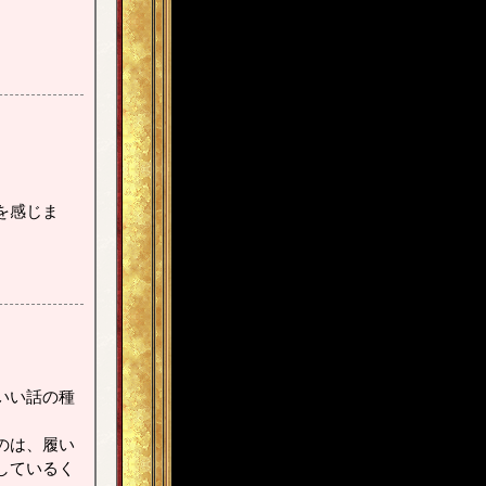
。
を感じま
いい話の種
のは、履い
しているく