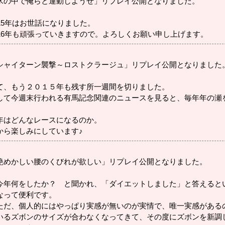
水の中で俺らと運動しようぜ」リプレイ公開となりました。
015年はお世話になりました。
016年も頑張っていきますので。よろしくお願い申し上げます。
シャイターン襲撃～ロストクラージュ」リプレイ公開となりました
て、もう２０１５年も残す所一週間を切りました。
して今週末行われる有馬記念関連のニュースを見ると、毎年年の瀬
。
年はどんなレースになるのか。
から楽しみにしています♪
艶めかしい腰のくびれが欲しい」リプレイ公開となりました。
年何をしたか？ と聞かれ、「ダイエットしました」と答えると
なって便利です。
だ、個人的にはやっぱり実感が無いのが実情で、唯一実感がある
いるズボンのサイズが合わなくなってきて、その度にズボンを新調