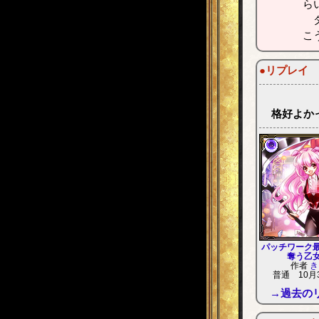
ら
ダ
こ
●リプレイ
格好よかっ
パッチワーク
奪う乙
作者
き
普通 10月
→過去の