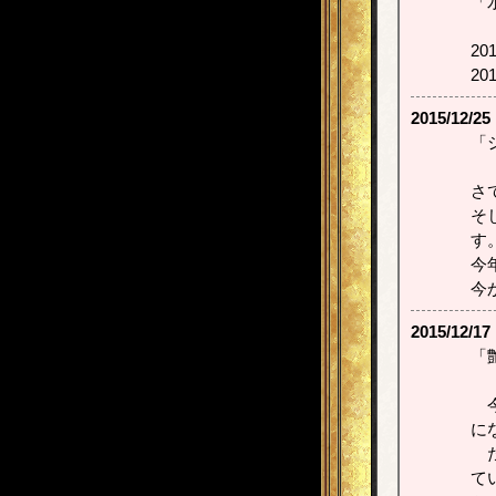
「
2
2
2015/12/25
「
さ
そ
す
今
今
2015/12/17
「
今
に
た
て