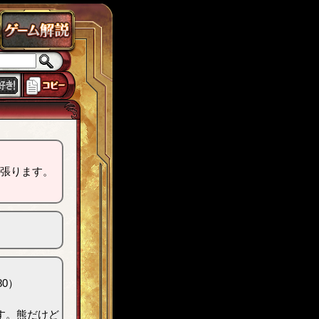
ラス
チェインパラドクス
ローカスト
城ヶ島
思い出
獅子宮
tw7
張ります。
0）
す。熊だけど