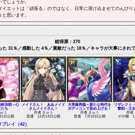
いでしょうか。
イエットは「頑張る」のではなく、日常に溶け込ませてのんびり
うと思います。
総得票：270
た 31％／感動した 4％／素敵だった 18％／キャラが大事にされて
最終決戦～心
メイドさん！ ああメイド
大菩薩再臨～新たな時代を
リザレクト
女たち
さんメイドさん！
ボディコンで染め上げる！
撃戦～王
ゅう
作者
きゅう
作者
きゅう
作者
31日公開
普通 12月14日公開
普通 7月10日公開
やや難 1
リプレイ（42）