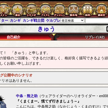
イター
カンギ
カンギ戦士団
ケルブレ
ケルベロスブレイド
スパイ
きゅう
自己紹介
リプレイ(42)
て！ 「きゅう」と申します。
の皆様のご活躍を、できるだけ楽しく、格好良く描写できるよう頑
しくお願い申し上げます。
ング公開中のシナリオ
ナリオはありません。
中条・熊之助
（ウェアライダーのヘリオライダー・en008
『くまくまー。慌てず行きましょう～』
こんにちは。中条熊之助（なかじょう・くまのすけ）で