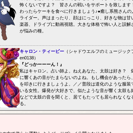
怖くないですよ？ 皆さんの戦いをサポートを致します
わったらケーキを食べに行きましょう♪●癒し系熊さんの
ライダー。声はまったり、顔はにっこり、好きな物は甘
楽器、ドライブに動画視聴。大きな体格で怖い人と誤解
が悩みの種。
キャロン・ティービー
（シャドウエルフのミュージック
en0138）
『どっかーーーん！』
私はキャロン。占い師よ。ねえあなた、太鼓は好き？ 
に響くあの音がたまらないのよね。もし機会があったら
を叩きに行きましょうよ。／／普段は道化のような服装
いる女性。爆発が大好きで、似たような音が響く太鼓も
などで太鼓の音を聞くと、居てもたっても居られなくな
る。