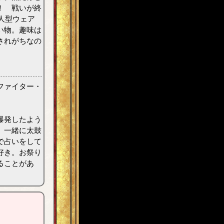
！ 戦いが終
人型ウェア
い物。趣味は
されがちなの
ファイター・
爆発したよう
、一緒に太鼓
で占いをして
好き。お祭り
ることがあ