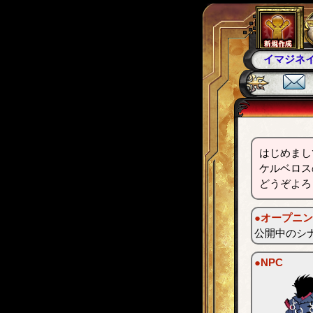
イマジネ
はじめまし
ケルベロス
どうぞよろ
●オープニ
公開中のシ
●NPC