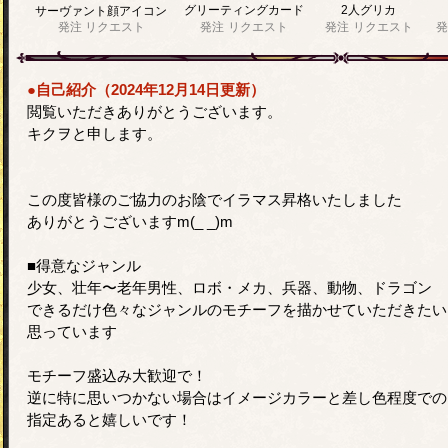
グリーティングカード
2人グリカ
サーヴァント顔アイコン
発注
リクエスト
発注
リクエスト
発注
リクエスト
発
●自己紹介（2024年12月14日更新）
閲覧いただきありがとうございます。
キクヲと申します。
この度皆様のご協力のお陰でイラマス昇格いたしました
ありがとうございますm(_ _)m
■得意なジャンル
少女、壮年〜老年男性、ロボ・メカ、兵器、動物、ドラゴン
できるだけ色々なジャンルのモチーフを描かせていただきたい
思っています
モチーフ盛込み大歓迎で！
逆に特に思いつかない場合はイメージカラーと差し色程度での
指定あると嬉しいです！