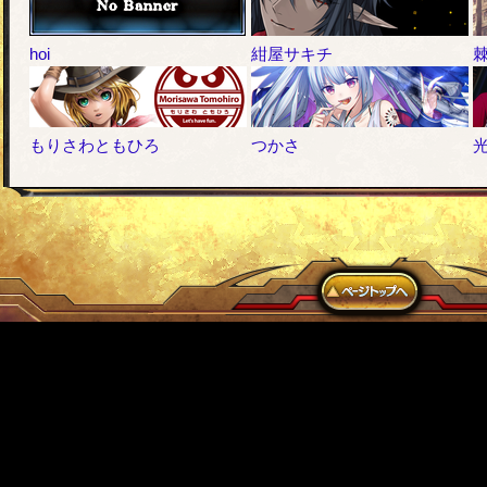
hoi
紺屋サキチ
もりさわともひろ
つかさ