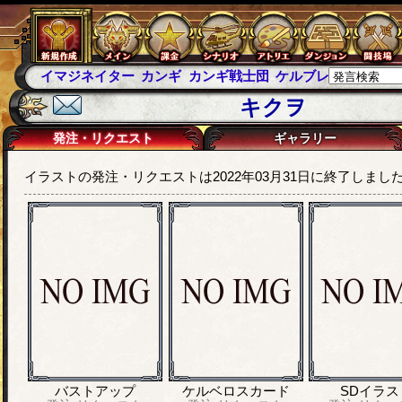
イマジネイター
カンギ
カンギ戦士団
ケルブレ
ケルベロ
キクヲ
発注・リクエスト
ギャラリー
イラストの発注・リクエストは2022年03月31日に終了しまし
バストアップ
ケルベロスカード
SDイラス