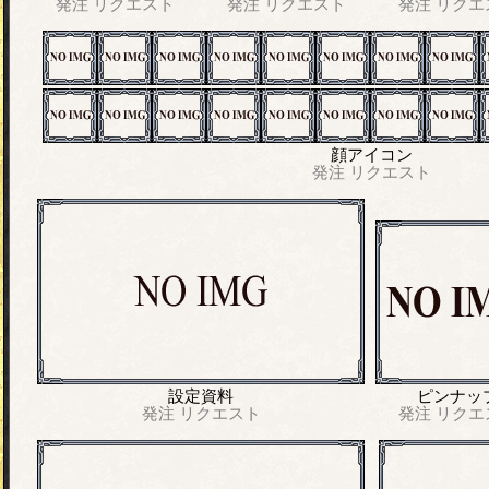
発注
リクエスト
発注
リクエスト
発注
リクエ
顔アイコン
発注
リクエスト
設定資料
ピンナッ
発注
リクエスト
発注
リクエ