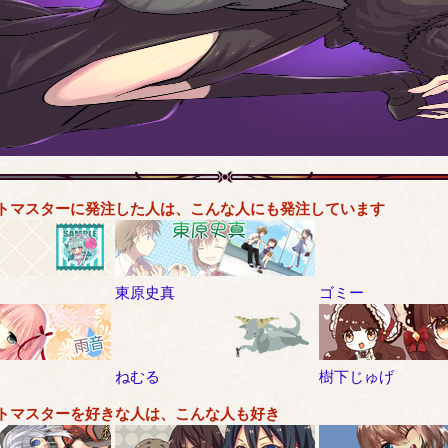
トマスターに発注した人は、こんな人にも発注しています
東原史真
ゴミー
ねむる
樹下じゅげ
トマスターを好きな人は、こんな人も好き