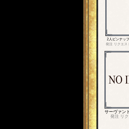
2人ピンナッ
発注
リクエス
サーヴァン
発注
リク