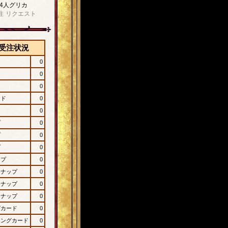
4人グリカ
注
リクエスト
受注状況
0
0
0
ード
0
0
プ
0
プ
0
プ
0
ップ
0
ンナップ
0
ンナップ
0
ンナップ
0
グカード
0
ィングカード
0