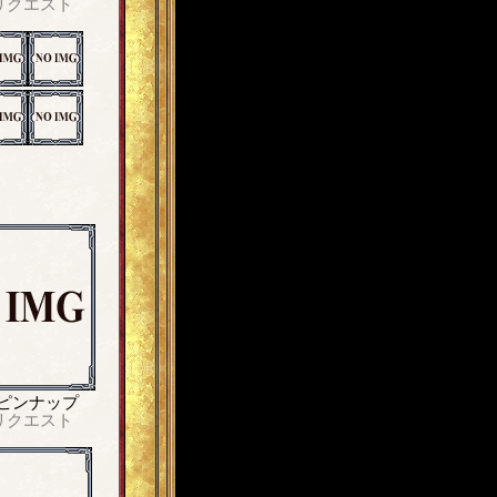
リクエスト
ピンナップ
リクエスト