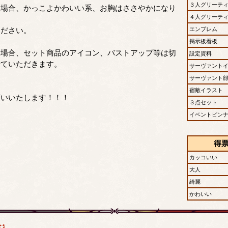
３人グリーテ
い場合、かっこよかわいい系、お胸はささやかになり
４人グリーテ
ください。
エンブレム
掲示板看板
い場合、セット商品のアイコン、バストアップ等は切
設定資料
せていただきます。
サーヴァント
サーヴァント
宿敵イラスト
願いいたします！！！
３点セット
イベントピン
得
カッコいい
大人
綺麗
かわいい
ジ