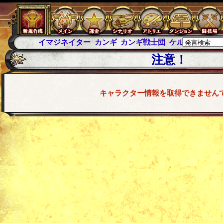
イマジネイター
カンギ
カンギ戦士団
ケルブレ
ケルベロ
注意！
キャラクター情報を取得できません