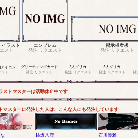
トイラスト
エンブレム
掲示板看板
エスト
発注
リクエスト
発注
リクエスト
グリーティングカード
2人グリカ
3人グリカ
顔アイコン
エスト
発注
リクエスト
発注
リクエスト
発注
リクエスト
発
ラストマスターは活動休止中です
トマスターに発注した人は、こんな人にも発注しています
ずな
柿坂八鹿
石川優雅