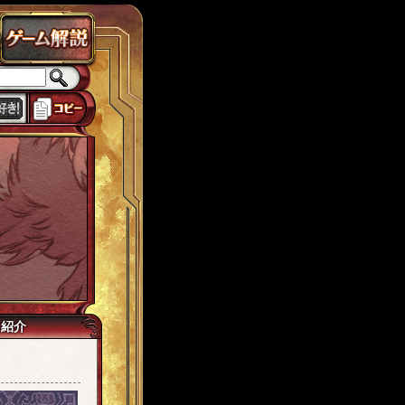
ラス
チェインパラドクス
ローカスト
城ヶ島
思い出
獅子宮
tw7
己紹介