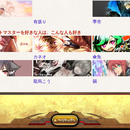
有坂Ｕ
季市
トマスターを好きな人は、こんな人も好き
カネオ
傘魚
龍烏こう
鶸