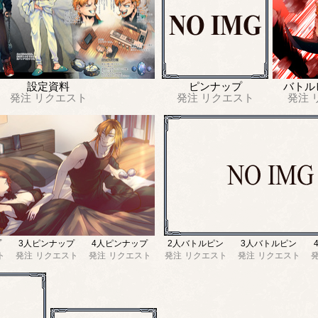
設定資料
ピンナップ
バトル
発注
リクエスト
発注
リクエスト
発注
プ
3人ピンナップ
4人ピンナップ
2人バトルピン
3人バトルピン
ト
発注
リクエスト
発注
リクエスト
発注
リクエスト
発注
リクエスト