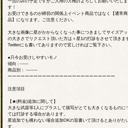
一点のみの予定ですがご入用の方検討よろしくお願いいたしま
す！
お受けできるのが締切の関係上イベント商品ではなく【通常商
品】になります。ご注意ください。
大きな画像に星がかからなくなった事につきましてサイズアッ
の大きさでリクエスト頂いた方は＋星1の打診をさせて頂きま
Twitterにも書いてありますので宜しければご覧下さい。
●只今お受けしやすいモノ
傾向 : ------
商品別： --------
ーーーーーーーーーーーーーーーーーーーーーーーーー
注意項目
【★(料金)追加に関して】
大きな武器等1人にプラスして描写がとても大きくなるものに
ては打診する場合があります。
星追加でも構わない場合追加OKの旨書いて頂けるとありがた
す。