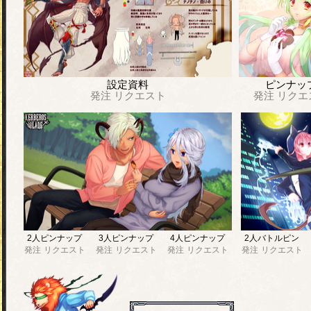
設定資料
ピンナッ
発注
リクエスト
発注
リクエ
2人ピンナップ
3人ピンナップ
4人ピンナップ
2人バトルピン
発注
リクエスト
発注
リクエスト
発注
リクエスト
発注
リクエスト