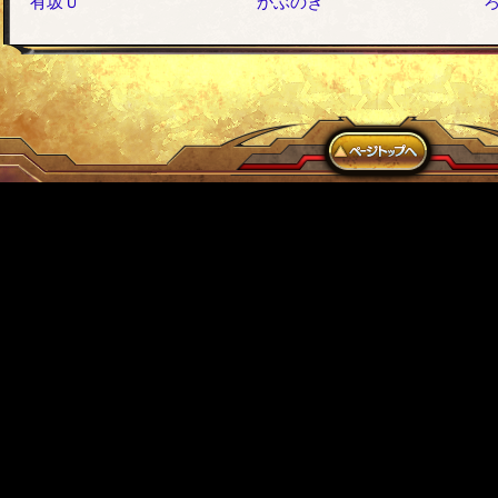
有坂Ｕ
かぶのき