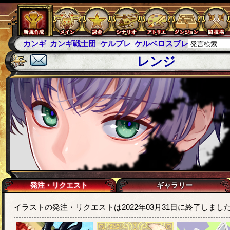
カンギ
カンギ戦士団
ケルブレ
ケルベロスブレイド
スパ
レンジ
発注・リクエスト
ギャラリー
イラストの発注・リクエストは2022年03月31日に終了しまし