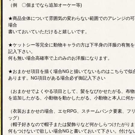
（例 〇個までなら追加オーケー等)
★商品全体について雰囲気の変わらない範囲でのアレンジの可
場合
書いておいていただけると嬉しいです。
★ケットシー等完全に動物キャラの方は下半身の洋服の有無を
記入下さい。
何も無い場合高確率で上のみのお洋服になります。
★おまかせ項目を描く場合NGと描いてないものはこちらで似
あります。NG項目がある場合必ず御記入下さい
（おまかせでよくやる項目として、髪をなびかせたがる、布物
を追加したがる、小動物を動かしたがる、小動物と本人に何か
（衣装おまかせの場合、エセRPG、スチームパンク要素、フ
ッグ）
（帽子好きなので帽子または髪飾りなど何かしらつけたがりま
何もつけないで欲しい場合NGと書いておいて下さい。付けな