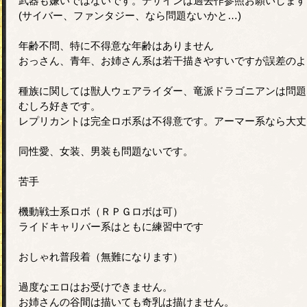
武器も嫌いではないです。デザインは過去作参照お願いします
(サイバー、ファンタジー、なら問題ないかと…)
年齢不問、特に不得意な年齢はありません
おっさん、青年、お姉さん系は若干描きやすいですが誤差のよ
種族に関しては獣人ウェアライダー、竜派ドラゴニアンは問題
むしろ好きです。
レプリカントは完全ロボ系は不得意です。アーマー系なら大丈
同性愛、女装、男装も問題ないです。
苦手
機動戦士系ロボ（ＲＰＧロボは可）
ライドキャリバー系はともに練習中です
おしゃれ普段着（無難になります）
過度なエロはお受けできません。
お姉さんの谷間は描いても奇乳は描けません。