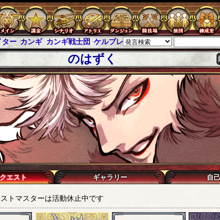
イター
カンギ
カンギ戦士団
ケルブレ
ケルベロスブレイド
スパイ
のはずく
クエスト
ギャラリー
自
ラストマスターは活動休止中です