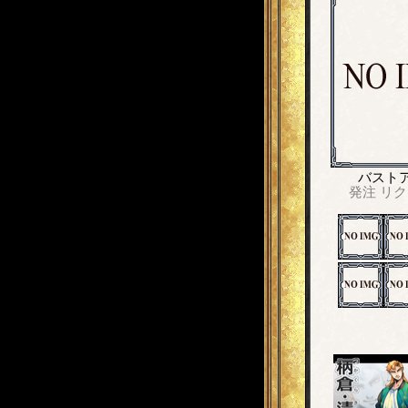
バスト
発注
リク