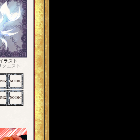
イラスト
リクエスト