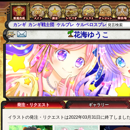
カンギ
カンギ戦士団
ケルブレ
ケルベロスブレイド
スパ
花海ゆうこ
発注・リクエスト
ギャラリー
イラストの発注・リクエストは2022年03月31日に終了しまし