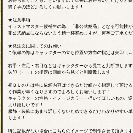
お待ち頂くこともございますので気長にお待ちいただけると嬉
御了承のほどよろしくお願いします！
★注意事項
イラストマスター候補生の為、「非公式納品」となる可能性が
非公式納品にならないよう精一杯努めますが、何卒ご了承くだ
★発注文に関してのお願い
ご依頼の際はキャラクターの立ち位置や方向の指定は矢印（←
右手・左足・右目などはキャラクターから見てと判断致します
矢印（←→）の指定は画面から見てと判断致します。
初ＢＵの方は特に依頼内容はできるだけ細かく指定して頂ける
く作業が早くなりますのでよろしくお願いします！
キャラクターの性格・イメージカラー・描いてほしいもの、逆
より嬉しいです！
服飾・装飾にあまり詳しくないためできるだけわかりやすい単
ります！
特に記載がない場合はこちらのイメージで制作させて頂きます