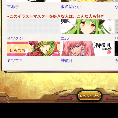
古ゐ手
仮名ゆたか
●このイラストマスターを好きな人は、こんな人も好き
イツクシ
エル
ミツフキ
神使月