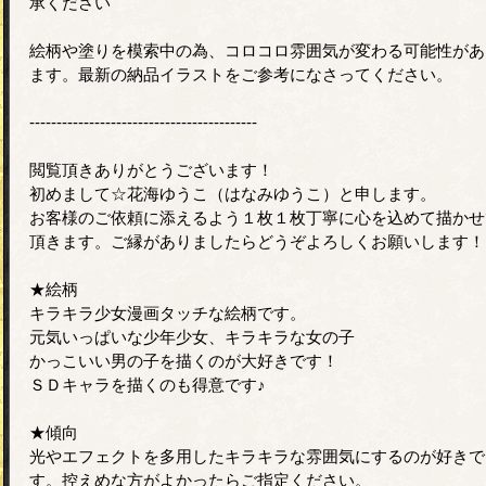
承ください
絵柄や塗りを模索中の為、コロコロ雰囲気が変わる可能性があ
ます。最新の納品イラストをご参考になさってください。
------------------------------------------
閲覧頂きありがとうございます！
初めまして☆花海ゆうこ（はなみゆうこ）と申します。
お客様のご依頼に添えるよう１枚１枚丁寧に心を込めて描かせ
頂きます。ご縁がありましたらどうぞよろしくお願いします！
★絵柄
キラキラ少女漫画タッチな絵柄です。
元気いっぱいな少年少女、キラキラな女の子
かっこいい男の子を描くのが大好きです！
ＳＤキャラを描くのも得意です♪
★傾向
光やエフェクトを多用したキラキラな雰囲気にするのが好きで
す。控えめな方がよかったらご指定ください。