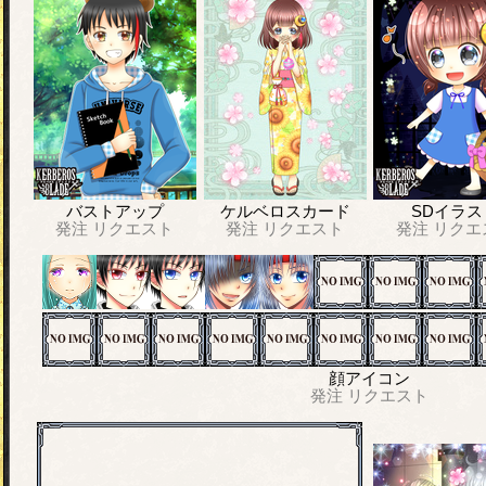
バストアップ
ケルベロスカード
SDイラス
発注
リクエスト
発注
リクエスト
発注
リクエ
顔アイコン
発注
リクエスト