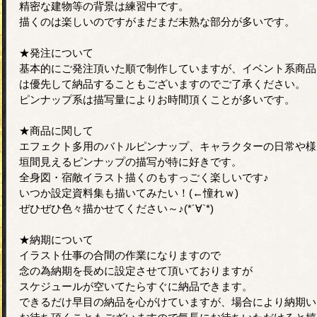
精密な建物等の背景は練習中です。
描くのは楽しいのですがまだまだ未熟な部分が多いです。
★発注について
基本的にご発注頂いた順で制作していますが、イベント系商品
は優先して納品することもございますのでご了承ください。
ピンナップ系は描写量によりお時間頂くことが多いです。
★商品に関して
エフェクト多用のバトルピンナップ、キャラクターの日常や様
垣間見えるピンナップの描写が特に好きです。
全身図・宿敵イラスト描くのもすっごく楽しいです♪
いつか設定資料集も描いてみたい！(←憧れｗ)
ぜひぜひ色々描かせてください～♪(*´∀`*)
★納期について
イラスト仕事の合間の作業になりますので
念の為納期を長めに設定させて頂いておりますが
スケジュールが空いてたらすぐに納品できます。
できるだけ早目の納品を心がけていますが、場合により納期い