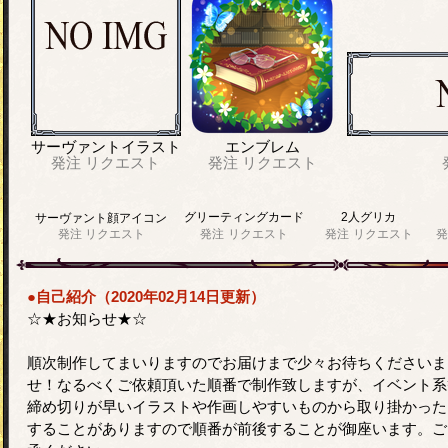
サーヴァントイラスト
エンブレム
発注
リクエスト
発注
リクエスト
グリーティングカード
2人グリカ
サーヴァント顔アイコン
発注
リクエスト
発注
リクエスト
発注
リクエスト
発
●自己紹介（2020年02月14日更新）
☆★お知らせ★☆
順次制作してまいりますのでお届けまで少々お待ちくださいま
せ！なるべくご依頼頂いた順番で制作致しますが、イベント系
締め切りが早いイラストや作画しやすいものから取り掛かった
することがありますので順番が前後することが御座います。ご