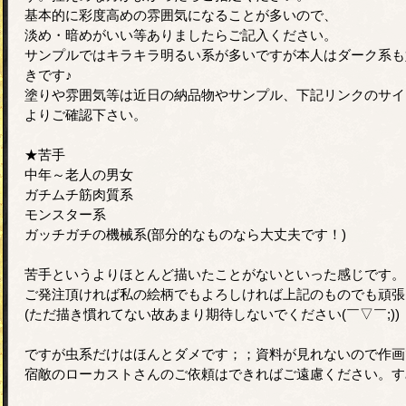
基本的に彩度高めの雰囲気になることが多いので、
淡め・暗めがいい等ありましたらご記入ください。
サンプルではキラキラ明るい系が多いですが本人はダーク系も
きです♪
塗りや雰囲気等は近日の納品物やサンプル、下記リンクのサイ
よりご確認下さい。
★苦手
中年～老人の男女
ガチムチ筋肉質系
モンスター系
ガッチガチの機械系(部分的なものなら大丈夫です！)
苦手というよりほとんど描いたことがないといった感じです。
ご発注頂ければ私の絵柄でもよろしければ上記のものでも頑張
(ただ描き慣れてない故あまり期待しないでください(￣▽￣;))
ですが虫系だけはほんとダメです；；資料が見れないので作画
宿敵のローカストさんのご依頼はできればご遠慮ください。す