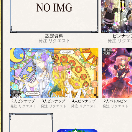
設定資料
ピンナッ
発注
リクエスト
発注
リクエ
2人ピンナップ
3人ピンナップ
4人ピンナップ
2人バトルピン
発注
リクエスト
発注
リクエスト
発注
リクエスト
発注
リクエスト