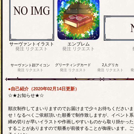
サーヴァントイラスト
エンブレム
発注
リクエスト
発注
リクエスト
グリーティングカード
2人グリカ
サーヴァント顔アイコン
発注
リクエスト
発注
リクエスト
発注
リクエスト
発
●自己紹介（2020年02月14日更新）
☆★お知らせ★☆
順次制作してまいりますのでお届けまで少々お待ちくださいま
せ！なるべくご依頼頂いた順番で制作致しますが、イベント系
締め切りが早いイラストや作画しやすいものから取り掛かった
することがありますので順番が前後することが御座います。ご