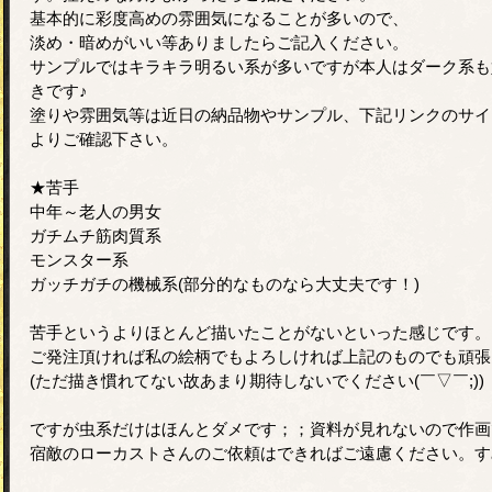
基本的に彩度高めの雰囲気になることが多いので、
淡め・暗めがいい等ありましたらご記入ください。
サンプルではキラキラ明るい系が多いですが本人はダーク系も
きです♪
塗りや雰囲気等は近日の納品物やサンプル、下記リンクのサイ
よりご確認下さい。
★苦手
中年～老人の男女
ガチムチ筋肉質系
モンスター系
ガッチガチの機械系(部分的なものなら大丈夫です！)
苦手というよりほとんど描いたことがないといった感じです。
ご発注頂ければ私の絵柄でもよろしければ上記のものでも頑張
(ただ描き慣れてない故あまり期待しないでください(￣▽￣;))
ですが虫系だけはほんとダメです；；資料が見れないので作画
宿敵のローカストさんのご依頼はできればご遠慮ください。す