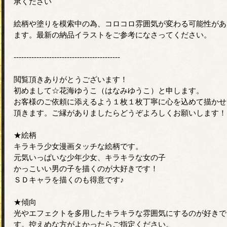
承ください
絵柄や塗りを模索中の為、コロコロ雰囲気が変わる可能性があ
ます。最新の納品イラストをご参考になさってください。
------------------------------------------
閲覧頂きありがとうございます！
初めまして☆花海ゆうこ（はなみゆうこ）と申します。
お客様のご依頼に添えるよう１枚１枚丁寧に心を込めて描かせ
頂きます。ご縁がありましたらどうぞよろしくお願いします！
★絵柄
キラキラ少女漫画タッチな絵柄です。
元気いっぱいな少年少女、キラキラな女の子
かっこいい男の子を描くのが大好きです！
ＳＤキャラを描くのも得意です♪
★傾向
光やエフェクトを多用したキラキラな雰囲気にするのが好きで
す。控えめな方がよかったらご指定ください。