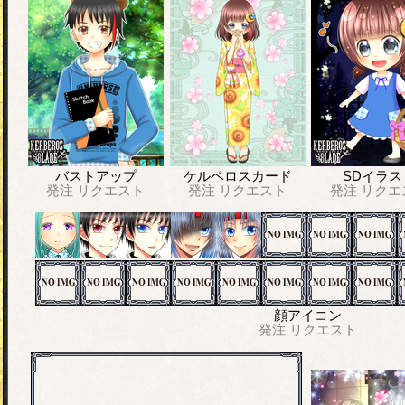
バストアップ
ケルベロスカード
SDイラス
発注
リクエスト
発注
リクエスト
発注
リクエ
顔アイコン
発注
リクエスト