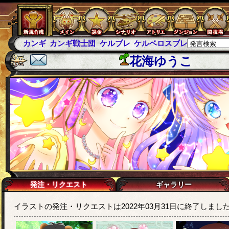
カンギ
カンギ戦士団
ケルブレ
ケルベロスブレイド
スパ
花海ゆうこ
発注・リクエスト
ギャラリー
イラストの発注・リクエストは2022年03月31日に終了しまし