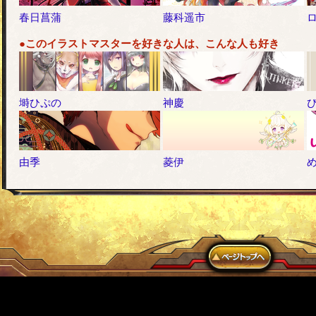
春日菖蒲
藤科遥市
●このイラストマスターを好きな人は、こんな人も好き
塒ひぷの
神慶
由季
菱伊