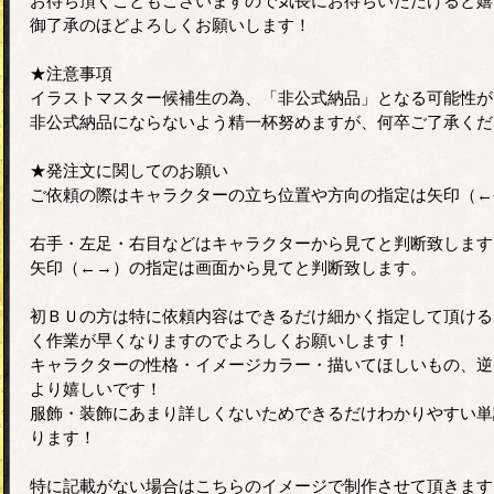
お待ち頂くこともございますので気長にお待ちいただけると嬉
御了承のほどよろしくお願いします！
★注意事項
イラストマスター候補生の為、「非公式納品」となる可能性が
非公式納品にならないよう精一杯努めますが、何卒ご了承くだ
★発注文に関してのお願い
ご依頼の際はキャラクターの立ち位置や方向の指定は矢印（←
右手・左足・右目などはキャラクターから見てと判断致します
矢印（←→）の指定は画面から見てと判断致します。
初ＢＵの方は特に依頼内容はできるだけ細かく指定して頂ける
く作業が早くなりますのでよろしくお願いします！
キャラクターの性格・イメージカラー・描いてほしいもの、逆
より嬉しいです！
服飾・装飾にあまり詳しくないためできるだけわかりやすい単
ります！
特に記載がない場合はこちらのイメージで制作させて頂きます