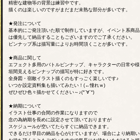
精密な建物等の背景は練習中です。
描くのは楽しいのですがまだまだ未熟な部分が多いです。
★発注について
基本的にご発注頂いた順で制作していますが、イベント系商品
は優先して納品することもございますのでご了承ください。
ピンナップ系は描写量によりお時間頂くことが多いです。
★商品に関して
エフェクト多用のバトルピンナップ、キャラクターの日常や様
垣間見えるピンナップの描写が特に好きです。
全身図・宿敵イラスト描くのもすっごく楽しいです♪
いつか設定資料集も描いてみたい！(←憧れｗ)
ぜひぜひ色々描かせてください～♪(*´∀`*)
★納期について
イラスト仕事の合間の作業になりますので
念の為納期を長めに設定させて頂いておりますが
スケジュールが空いてたらすぐに納品できます。
できるだけ早目の納品を心がけていますが、場合により納期い