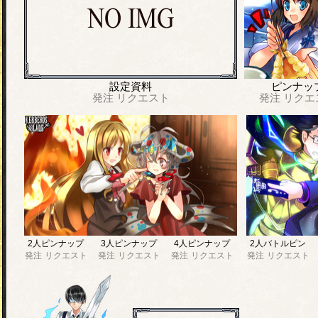
設定資料
ピンナッ
発注
リクエスト
発注
リクエ
2人ピンナップ
3人ピンナップ
4人ピンナップ
2人バトルピン
発注
リクエスト
発注
リクエスト
発注
リクエスト
発注
リクエスト