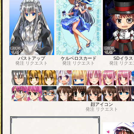
バストアップ
ケルベロスカード
SDイラス
発注
リクエスト
発注
リクエスト
発注
リクエ
顔アイコン
発注
リクエスト