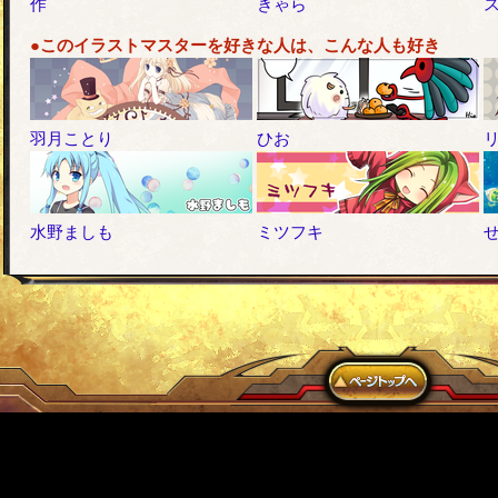
作
きゃら
●このイラストマスターを好きな人は、こんな人も好き
羽月ことり
ひお
水野ましも
ミツフキ