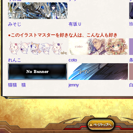
みそじ
有坂Ｕ
●このイラストマスターを好きな人は、こんな人も好き
れんこ
coto
猫猫 猫
jenny