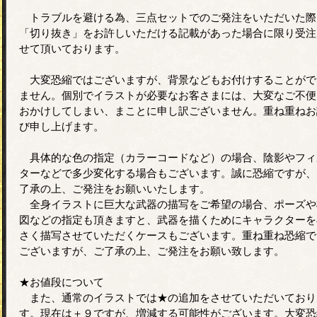
トラブルを避ける為、三点セットでのご発注をいただいた際
「切り抜き」をお許しいただける記載があった場合に限り受注
せて頂いております。
大変恐縮ではございますが、背景などもお付けすることがで
ません。個別でイラストが必要なお客さまには、大変なご不便
おかけしてしまい、まことに申し訳ございません。重ね重ねお
び申し上げます。
具体的な色の指定（カラーコードなど）の場合、陰影やフィ
ターなどで多少変化する場合もございます。誠に恐縮ですが、
了承の上、ご発注をお願いいたします。
全身イラストに巨大な武器の描写をご希望の場合、ポーズや
図などの指定も頂きますと、武器を描くためにキャラクターを
さく描写させていただくケースもございます。重ね重ね恐縮で
ございますが、ご了承の上、ご発注をお願い致します。
★お値段について
また、通常のイラストでは★の追加をさせていただいており
す。現在は＋９ですが、増減する可能性がございます。大変恐