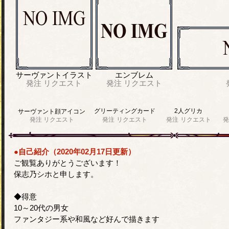
サーヴァントイラスト
エンブレム
発注
リクエスト
発注
リクエスト
グリーティングカード
2人グリカ
サーヴァント顔アイコン
発注
リクエスト
発注
リクエスト
発注
リクエスト
発
●自己紹介（2020年02月17日更新）
ご観覧ありがとうございます！
保志乃シホと申します。
◆得意
10～20代の男女
ファンタジー系や和風など好んで描きます