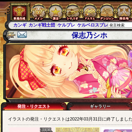
カンギ
カンギ戦士団
ケルブレ
ケルベロスブレイド
スパ
保志乃シホ
発注・リクエスト
ギャラリー
イラストの発注・リクエストは2022年03月31日に終了しまし