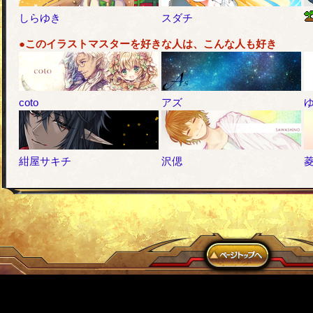
しらゆき
スダチ
●このイラストマスターを好きな人は、こんな人も好き
coto
アズ
紺屋サキチ
沢偲