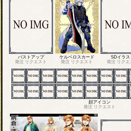
バストアップ
ケルベロスカード
SDイラス
発注
リクエスト
発注
リクエスト
発注
リクエ
顔アイコン
発注
リクエスト