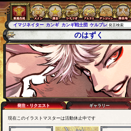
イマジネイター
カンギ
カンギ戦士団
ケルブレ
ケルベロ
のはずく
発注・リクエスト
ギャラリー
現在このイラストマスターは活動休止中です