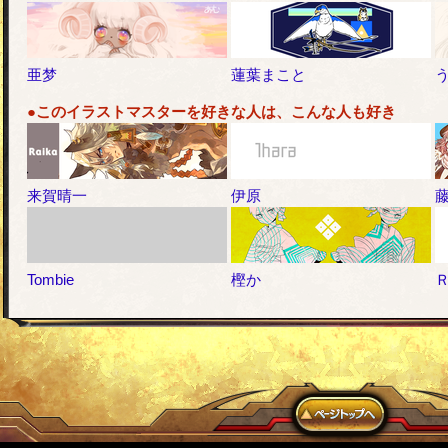
亜梦
蓮葉まこと
●このイラストマスターを好きな人は、こんな人も好き
来賀晴一
伊原
Tombie
樫か