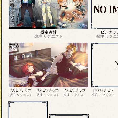
設定資料
ピンナッ
発注
リクエスト
発注
リクエ
2人ピンナップ
3人ピンナップ
4人ピンナップ
2人バトルピン
発注
リクエスト
発注
リクエスト
発注
リクエスト
発注
リクエスト