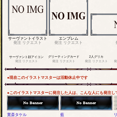
サーヴァントイラスト
エンブレム
発注
リクエスト
発注
リクエスト
グリーティングカード
2人グリカ
サーヴァント顔アイコン
発注
リクエスト
発注
リクエスト
発注
リクエスト
発
●現在このイラストマスターは活動休止中です
●このイラストマスターに発注した人は、こんな人にも発注し
寛斎タケル
藍