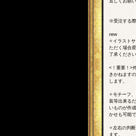
宜しくお願
※受注する
new
✧イラスト
ただく場合星
了承くださ
<！重要！>外
きかねます
します。
✧モチーフ
装等出来る
いものが作成
かせも可能で
✧左右の判
ます。