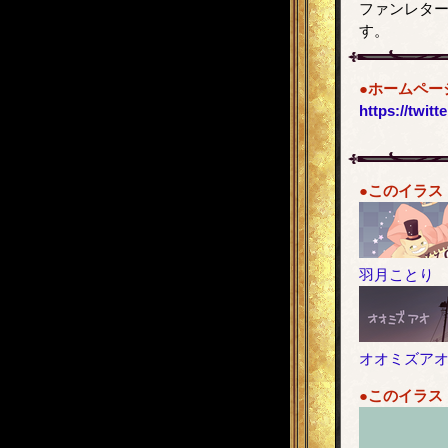
ファンレタ
す。
●ホームペー
https://twitt
●このイラス
羽月ことり
オオミズア
●このイラス