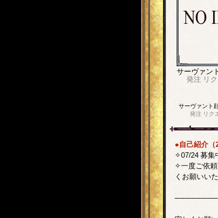
サーヴァン
発注
リク
サーヴァント
発注
リク
●自己紹介（2
✧07/24 募
✧一度ご依
くお願いい
────────