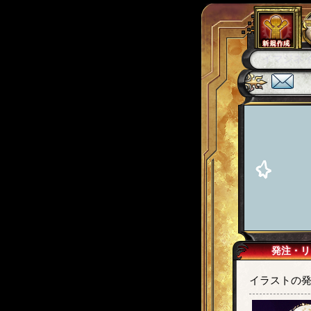
カンギ
カ
発注・リ
イラストの発