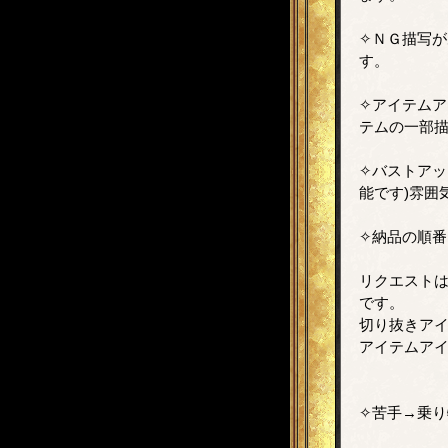
✧ＮＧ描写
す。
✧アイテムア
テムの一部描
✧バストアッ
能です)雰囲
✧納品の順
リクエストは
です。
切り抜きア
アイテムアイ
✧苦手→乗