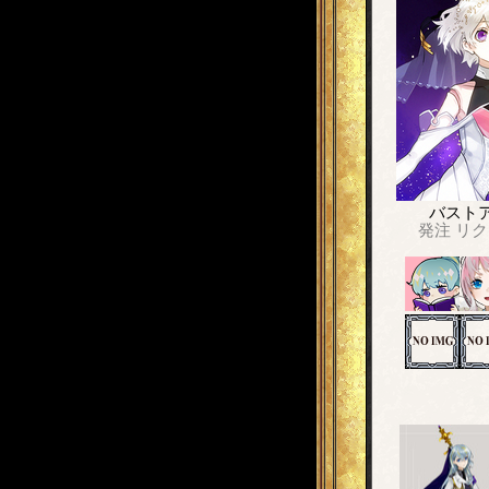
バスト
発注
リク