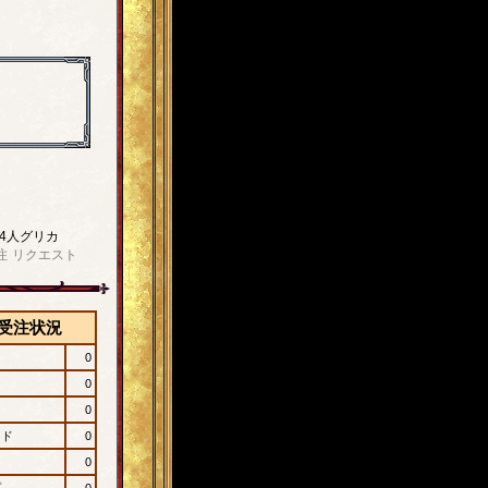
4人グリカ
注
リクエスト
受注状況
0
0
0
ード
0
0
プ
0