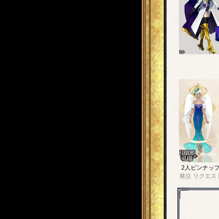
2人ピンナッ
発注
リクエス