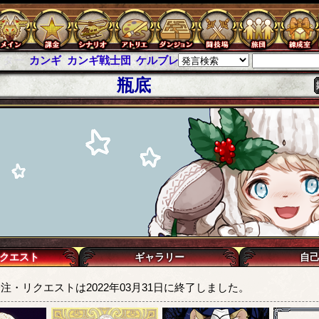
ンギ戦士団
ケルブレ
ケルベロスブレイド
スパイラス
チェインパ
瓶底
クエスト
ギャラリー
自
注・リクエストは2022年03月31日に終了しました。