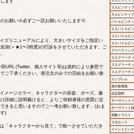
いします
３人ピンナッ
４人ピンナッ
際のお願い※必ずご一読お願いいたします※
バトルピンナ
２人バトルピ
３人バトルピ
サイズリニューアルにより、大きいサイズをご指定い
４人バトルピ
追加(＋★1〜2程度)の打診をさせていただきます。ご
グリーティン
い。
２人グリーテ
３人グリーテ
部URL (Twitter、個人サイト等)は規約により参照で
４人グリーテ
のでご了承ください。発注文のみでの完結をお願い致
エンブレム
掲示板看板
、イメージカラー、キャラクターの容姿、ポーズ、服
設定資料
だけ詳細に説明戴けると、よりご依頼者様の意図に近
サーヴァント
できると思いますのでご一考お願い致します。(おま
サーヴァント
す)
宿敵イラスト
３点セット
断は「キャラクターから見て」で統一させていただき
イベントピン