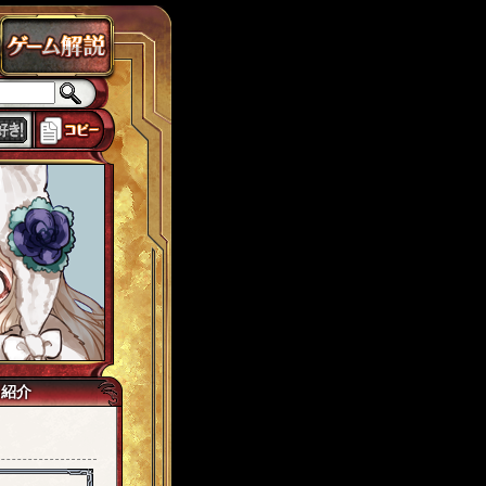
ラドクス
ローカスト
城ヶ島
思い出
獅子宮
tw7
イマジネイター
己紹介