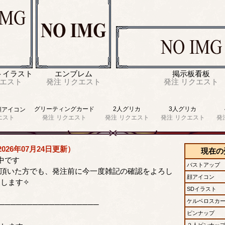
トイラスト
エンブレム
掲示板看板
エスト
発注
リクエスト
発注
リクエスト
グリーティングカード
2人グリカ
3人グリカ
顔アイコン
エスト
発注
リクエスト
発注
リクエスト
発注
リクエスト
発
026年07月24日更新）
現在の
集中です
バストアップ
頼頂いた方でも、発注前に今一度雑記の確認をよろし
顔アイコン
たします✧
SDイラスト
ケルベロスカ
──────────────────
ピンナップ
２人ピンナッ