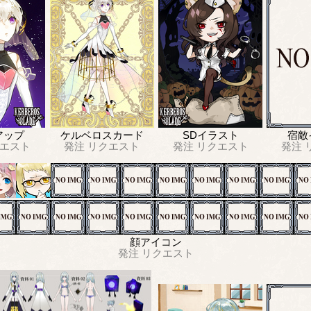
アップ
ケルベロスカード
SDイラスト
宿敵
エスト
発注
リクエスト
発注
リクエスト
発注
顔アイコン
発注
リクエスト