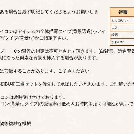
がある場合は必ず明記してくださるようお願いしま
得票
カッコいい
大人
イコンはアイテムの全体描写タイプ(背景透過)かアイ
綺麗
写タイプ(背景付)かご指定下さい。
かわいい
プ、ＩＣの背景の指定は不可とさせて頂きます。(白背景、透過背
気に沿った簡素な背景を挿入する場合があります。
番は前後することがあります、ご了承ください。
初BU初三点セットを優先して承認したいと思います。ご理解いた
イコンは常時受け付けております。
コン(背景付タイプ)の受理率は低め＆お時間を頂く可能性が高いで
り物等複雑な機械