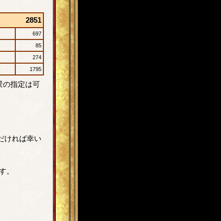
2851
697
85
274
1795
景の指定は可
だければ幸い
す。