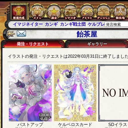
イマジネイター
カンギ
カンギ戦士団
ケルブレ
ケルベロ
飴茶屋
発注・リクエスト
ギャラリー
イラストの発注・リクエストは2022年03月31日に終了しまし
バストアップ
ケルベロスカード
SDイラス