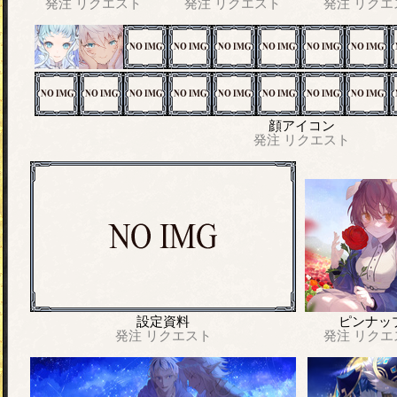
発注
リクエスト
発注
リクエスト
発注
リクエ
顔アイコン
発注
リクエスト
設定資料
ピンナッ
発注
リクエスト
発注
リクエ