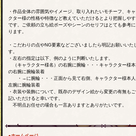
・作品全体の雰囲気やイメージ、取り入れたいモチーフ、キャ
クター様の性格や特徴など教えていただけるとより把握しやす
です。ご依頼の立ち絵ポーズやシーンのセリフはとても参考に
ります。
・こだわりの点やNG要素などございましたら明記お願いいた
す。
・左右の指定は以下、例のように判断いたします。
（キャラクター様名）の右腕に腕輪・・・キャラクター様本
の右腕に腕輪装着
・→に腕輪・・・正面から見て右側、キャラクター様本人
左腕に腕輪装着
・衣装や装飾について、既存のデザイン絵から変更の有無もご
記いただけると幸いです。
不明点お任せの場合も一言ありますとありがたいです。
●ホームページ