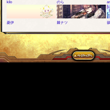
kilo
のら
a
菱伊
棘ナツ