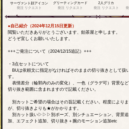
グリーティングカード
2人グリカ
サーヴァント顔アイコン
発注
リクエスト
発注
リクエスト
発注
リクエスト
発
●自己紹介（2024年12月15日更新）
閲覧いただきありがとうございます、飴茶屋と申します。
どうぞ宜しくお願いいたします。
+++ご発注について（2024/12/15追記）+++
・3点セットについて
BUは依頼文に指定がなければそのままの切り抜きとして扱
す。
表情差分（輪郭内のみの変化）、一色（グラデ可）背景など
切り抜き範囲に含まれますので記載ください。
別カットご希望の場合はその旨記載ください。程度によりま
が、切り抜きよりも★がかかります。
別カット扱い▷▷▷別ポーズ、別シチュエーション、背景追
加、エフェクト追加、切り抜き＋腕のモーション追加etc