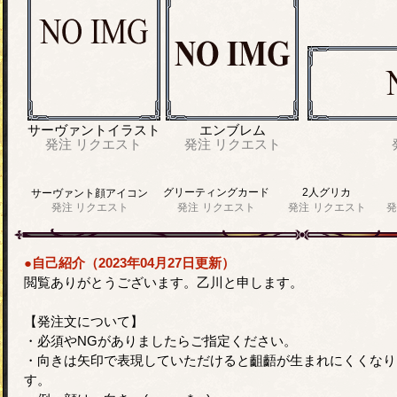
サーヴァントイラスト
エンブレム
発注
リクエスト
発注
リクエスト
グリーティングカード
2人グリカ
サーヴァント顔アイコン
発注
リクエスト
発注
リクエスト
発注
リクエスト
発
●自己紹介（2023年04月27日更新）
閲覧ありがとうございます。乙川と申します。
【発注文について】
・必須やNGがありましたらご指定ください。
・向きは矢印で表現していただけると齟齬が生まれにくくなり
す。