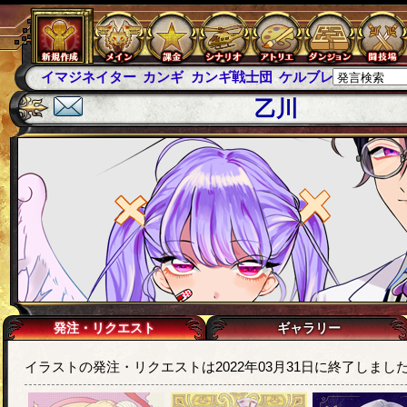
イマジネイター
カンギ
カンギ戦士団
ケルブレ
ケルベロ
乙川
発注・リクエスト
ギャラリー
イラストの発注・リクエストは2022年03月31日に終了しまし