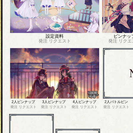
設定資料
ピンナッ
発注
リクエスト
発注
リクエ
2人ピンナップ
3人ピンナップ
4人ピンナップ
2人バトルピン
発注
リクエスト
発注
リクエスト
発注
リクエスト
発注
リクエスト