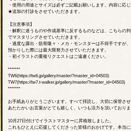
・使用の用途とサイズは必ずご記載お願いします。内容に応じ
★追加の打診をさせていただきます。
【注意事項】
・解釈に迷うものや作成基準に反するものなどは、こちらの判
でマスタリングさせていただきます。
・過度な露出・筋骨隆々・メカ・モンスターは不得手ですが、
預かりした際には最大限努力させていただきます。
・初イラストの重複リクエストはご遠慮ください。
*******
TW6(https://tw6.jp/gallery/master/?master_id=04503)
TW7(https://tw7.t-walker.jp/gallery/master/?master_id=04503)
*******
お手紙ありがとうございます。すべて拝読し、大切に保管させ
あたたかいお言葉がとても嬉しく、いつも活力を頂いておりま
10月27日付けでイラストマスターに昇格致しました。
これもひとえに応援してくださった皆様のおかげです。本当に