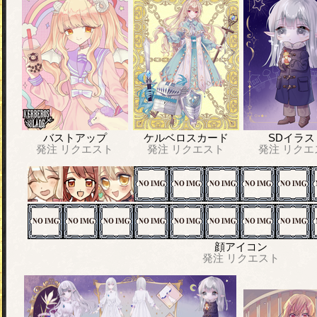
バストアップ
ケルベロスカード
SDイラス
発注
リクエスト
発注
リクエスト
発注
リクエ
顔アイコン
発注
リクエスト