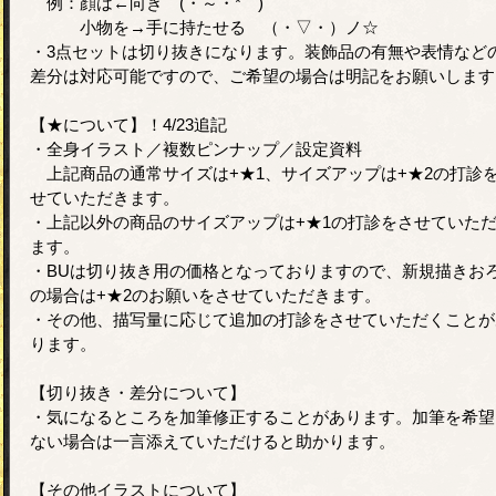
例：顔は←向き (・～・* )
小物を→手に持たせる （・▽・）ノ☆
・3点セットは切り抜きになります。装飾品の有無や表情など
差分は対応可能ですので、ご希望の場合は明記をお願いします
【★について】！4/23追記
・全身イラスト／複数ピンナップ／設定資料
上記商品の通常サイズは+★1、サイズアップは+★2の打診
せていただきます。
・上記以外の商品のサイズアップは+★1の打診をさせていた
ます。
・BUは切り抜き用の価格となっておりますので、新規描きお
の場合は+★2のお願いをさせていただきます。
・その他、描写量に応じて追加の打診をさせていただくことが
ります。
【切り抜き・差分について】
・気になるところを加筆修正することがあります。加筆を希望
ない場合は一言添えていただけると助かります。
【その他イラストについて】