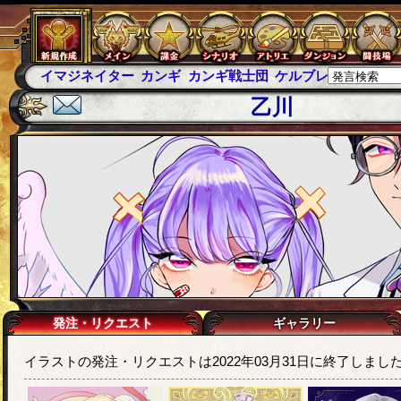
イマジネイター
カンギ
カンギ戦士団
ケルブレ
ケルベロ
乙川
発注・リクエスト
ギャラリー
イラストの発注・リクエストは2022年03月31日に終了しまし