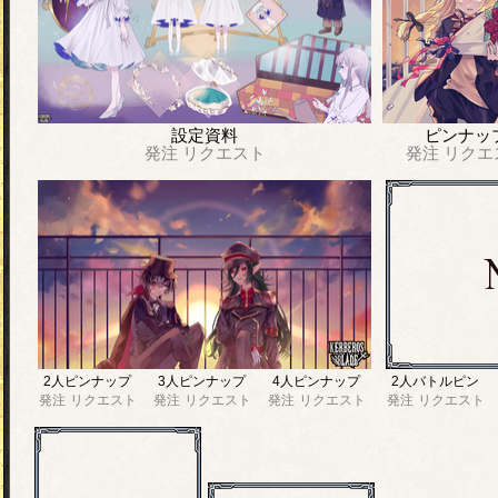
設定資料
ピンナッ
発注
リクエスト
発注
リクエ
2人ピンナップ
3人ピンナップ
4人ピンナップ
2人バトルピン
発注
リクエスト
発注
リクエスト
発注
リクエスト
発注
リクエスト