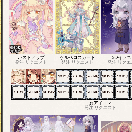
バストアップ
ケルベロスカード
SDイラス
発注
リクエスト
発注
リクエスト
発注
リクエ
顔アイコン
発注
リクエスト