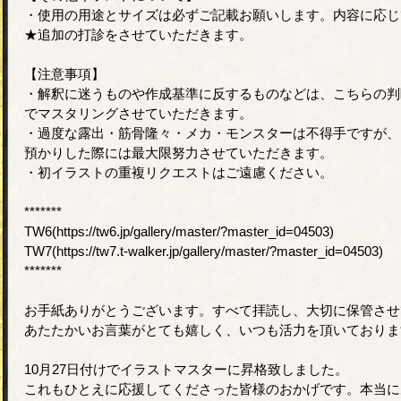
・使用の用途とサイズは必ずご記載お願いします。内容に応じ
★追加の打診をさせていただきます。
【注意事項】
・解釈に迷うものや作成基準に反するものなどは、こちらの判
でマスタリングさせていただきます。
・過度な露出・筋骨隆々・メカ・モンスターは不得手ですが、
預かりした際には最大限努力させていただきます。
・初イラストの重複リクエストはご遠慮ください。
*******
TW6(https://tw6.jp/gallery/master/?master_id=04503)
TW7(https://tw7.t-walker.jp/gallery/master/?master_id=04503)
*******
お手紙ありがとうございます。すべて拝読し、大切に保管させ
あたたかいお言葉がとても嬉しく、いつも活力を頂いておりま
10月27日付けでイラストマスターに昇格致しました。
これもひとえに応援してくださった皆様のおかげです。本当に