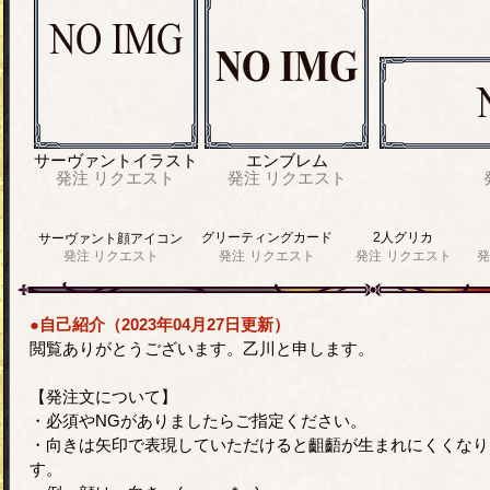
サーヴァントイラスト
エンブレム
発注
リクエスト
発注
リクエスト
グリーティングカード
2人グリカ
サーヴァント顔アイコン
発注
リクエスト
発注
リクエスト
発注
リクエスト
発
●自己紹介（2023年04月27日更新）
閲覧ありがとうございます。乙川と申します。
【発注文について】
・必須やNGがありましたらご指定ください。
・向きは矢印で表現していただけると齟齬が生まれにくくなり
す。