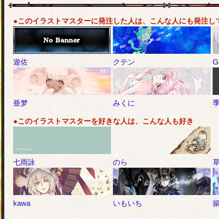
●このイラストマスターに発注した人は、こんな人にも発注し
遊佐
クテン
G
亜梦
みくに
●このイラストマスターを好きな人は、こんな人も好き
七雨詠
のら
kawa
いもいち