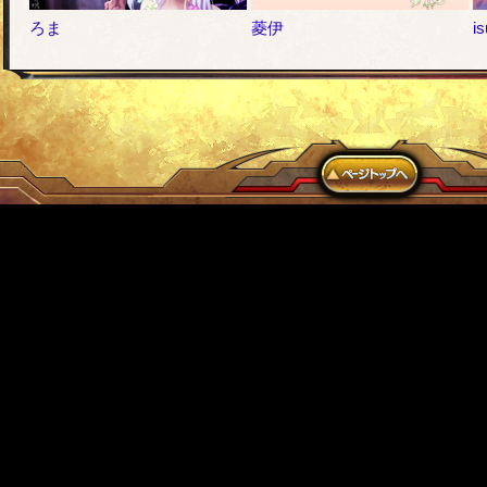
ろま
菱伊
is