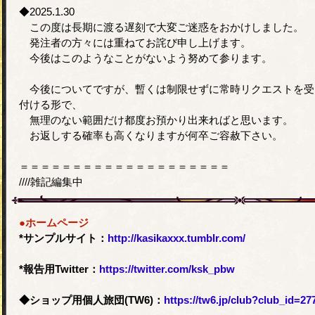
◆2025.1.30
この度は長期に渡る遅刻で大変ご迷惑をおかけしました。
発注者の方々には重ねてお詫び申し上げます。
今後はこのようなことがないよう努めて参ります。
今後についてですが、暫くは制限せずに常時リクエストを受
付ける形で、
無理のない範囲だけ都度お預かり出来ればと思います。
お返しする確率も高くなりますが何卒ご容赦下さい。
＝＝＝＝＝＝＝＝＝＝＝＝＝＝＝＝＝＝＝＝
////雑記編集中
●ホームページ
*サンプルサイト：
http://kasikaxxx.tumblr.com/
*報告用Twitter：
https://twitter.com/ksk_pbw
◆ショップ用個人旅団(TW6)：
https://tw6.jp/club?club_id=27