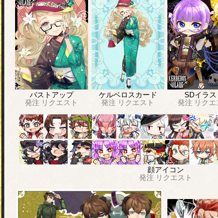
バストアップ
ケルベロスカード
SDイラス
発注
リクエスト
発注
リクエスト
発注
リクエ
顔アイコン
発注
リクエスト