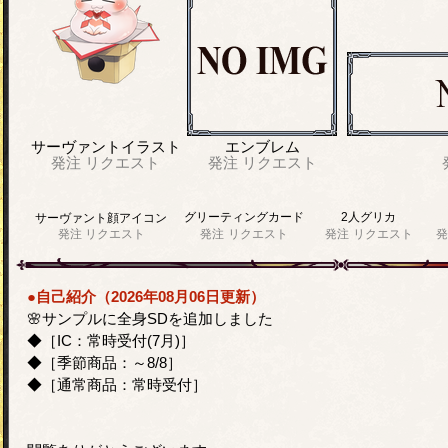
サーヴァントイラスト
エンブレム
発注
リクエスト
発注
リクエスト
グリーティングカード
2人グリカ
サーヴァント顔アイコン
発注
リクエスト
発注
リクエスト
発注
リクエスト
発
●自己紹介（2026年08月06日更新）
🌸サンプルに全身SDを追加しました
◆［IC：常時受付(7月)］
◆［季節商品：～8/8］
◆［通常商品：常時受付］