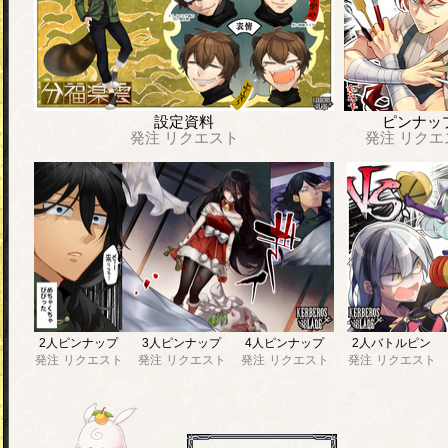
設定資料
ピンナッ
発注
リクエスト
発注
リクエ
2人ピンナップ
3人ピンナップ
4人ピンナップ
2人バトルピン
発注
リクエスト
発注
リクエスト
発注
リクエスト
発注
リクエスト