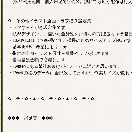
(私的利用範囲＝個人用途で販売✕。無料でも広く配布は行え
✿ その他イラスト企画：ラフ描き設定集
・ラフならくがき設定集です
・私がデザインし、描いた全身絵をお持ちの方(過去キャラ指定
・1920×1080↑での納品です。横長のためサイズアップNGで
・基本★4.5 希望により＋★
・指定の全身イラスト原寸＋服装やラフを詰めます
・描写量は金額で増減します
・Twitterにある某社おまけがイメージに近いと思います。
・TW様の絵のデータは全部残してますが、作業サイズが変わ
✿・❀・✿・❀・✿・❀・✿・❀・✿・❀・✿
✽✽✽ 補足等 ✽✽✽