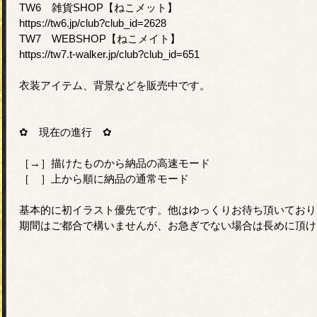
TW6 雑貨SHOP【ねこメット】
https://tw6.jp/club?club_id=2628
TW7 WEBSHOP【ねこメイト】
https://tw7.t-walker.jp/club?club_id=651
衣装アイテム、背景などを販売中です。
✿ 現在の進行 ✿
［→］描けたものから納品の高速モード
［ ］上から順に納品の通常モード
基本的に初イラスト優先です。他はゆっくりお待ち頂いており
期間はご都合で構いませんが、お急ぎでない場合は長めに頂け