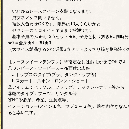
・いわゆるレースクイーン衣装になります。
・男女ネメシス問いません。
・複数人合わせOKです。限界は10人くらいかと…
・セクシーカッコイイ～ネタまで歓迎です。
・基本全身のみ★6、3点セット★8、全身と切り抜きBU同時発
★7＝全身★4＋BU★3
（大サイズ納品するので通常3点セットより切り抜き別発注が
【レースクイーンテンプレ】※指定なしはおまかせでOKです
①ワンピース・ツーピース＋布面積の広狭
a.トップスのタイプ(ブラ、タンクトップ等)
b.スカート・ズボン＋ロング・ショート
②アイテム：パラソル、フラッグ、テックジャケット等から一つ
③靴のタイプ：ブーツ、サンダル等
④NGや必須、希望、注意点等。
イメージカラー(メイン１色、サブ１～２色)、胸や肉付きな
ると幸いです。