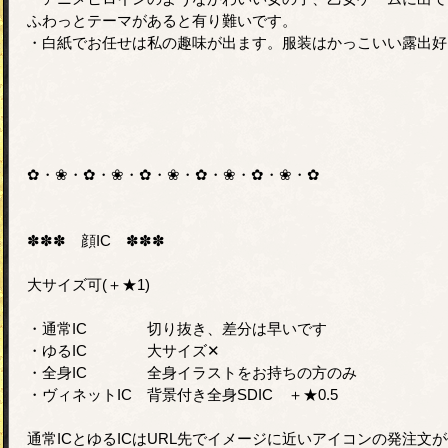
ふわっとテーマがあると有り難いです。
・白紙でお任せは私の趣味が出ます。服装はかっこいい露出好
✿・❀・✿・❀・✿・❀・✿・❀・✿・❀・✿
✽✽✽ 顔IC ✽✽✽
大サイズ可(＋★1)
・通常IC 切り抜き、差分は早いです
・ゆるIC 大サイズ✕
・全身IC 全身イラストをお持ちの方のみ
・ヴィネットIC 背景付き全身SDIC ＋★0.5
通常ICとゆるICはURL先でイメージに近いアイコンの発注文