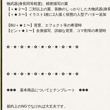
物武器(身長同等程度)、精密描写の翼
【＋★２〜】二対以上の翼、装飾のしっかりした大物武器(身長
【＋★３〜】イラスト1枚に2人描く状態の人型アバター追加
【BU＋★１〜】背景、エフェクト等の希望時
【ピン＋★１〜】全身描写、詳細な背景、コマ割等の希望時
✿・❀・✿・❀・✿・❀・✿・❀・✿・❀・✿
✿・❀・✿・❀・✿・❀・✿・❀・✿・❀・✿
✽✽✽ 基本商品についてとテンプレート ✽✽✽
規約上のNGでなければ大丈夫です。