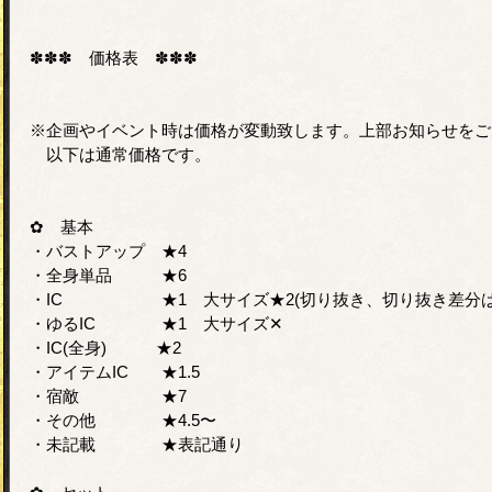
✽✽✽ 価格表 ✽✽✽
※企画やイベント時は価格が変動致します。上部お知らせをご
以下は通常価格です。
✿ 基本
・バストアップ ★4
・全身単品 ★6
・IC ★1 大サイズ★2(切り抜き、切り抜き差分は大
・ゆるIC ★1 大サイズ✕
・IC(全身) ★2
・アイテムIC ★1.5
・宿敵 ★7
・その他 ★4.5〜
・未記載 ★表記通り