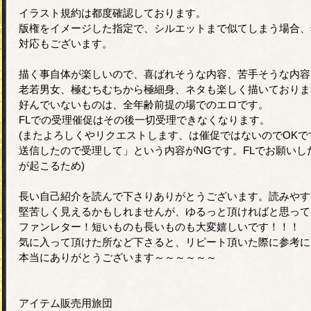
イラスト規約は都度確認しております。
版権をイメージした指定で、シルエットまで似てしまう場合、
対応もございます。
描く事自体が楽しいので、喜ばれそうな内容、苦手そうな内容
老若男女、極むちむちから極細身、ネタも楽しく描いておりま
好んでいないものは、全年齢前提の場でのエロです。
FLでの受理催促はその後一切受理できなくなります。
(またよろしくやリクエストします、は催促ではないのでOK
送信したので受理して」という内容がNGです。FLでお願い
が起こるため)
長い自己紹介を読んで下さりありがとうございます。読みやす
堅苦しく見えるかもしれませんが、ゆるっと頂ければと思って
ファンレター！短いものも長いものも大変嬉しいです！！！
気に入って頂けた所など下さると、リピート頂いた際に参考に
本当にありがとうございます～～～～～～
アイテム販売用旅団