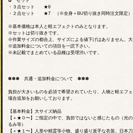
✿ セット
・３点セット ★8
・２点セット ★7 （※全身＋BU切り抜き同時注文限定）
※基本価格は本人と軽エフェクトのみとなります。
※セットは切り抜きです。
※作業サイズの都合上、サイズによる値下げはありません。大
※追加料金についての項目を一読下さい。
※未記載でまとめている品種は受理渋いです。
✽✽✽ 共通・追加料金について ✽✽✽
負担が大きいものを必須で希望されていたり、人物と軽エフェ
場合追加をお願いしております。
【基本料金】大サイズ納品
【＋★０〜】ご指定の中で、負担ではないと感じたもの（光の
るみ等）
【＋★１〜】人形や精霊等小物、盛り盛り派手な衣装、日本刀