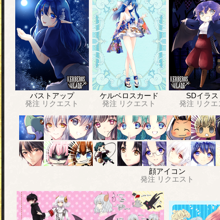
バストアップ
ケルベロスカード
SDイラス
発注
リクエスト
発注
リクエスト
発注
リクエ
顔アイコン
発注
リクエスト