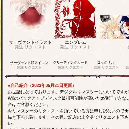
サーヴァントイラスト
エンブレム
発注
リクエスト
発注
リクエスト
グリーティングカード
2人グリカ
サーヴァント顔アイコン
発注
リクエスト
発注
リクエスト
発注
リクエスト
発
●自己紹介（2023年05月21日更新）
お世話になっております。デジタルリマスターについてですが
W6のバックアップディスク破損可能性が高いため受理できな
合はご容赦ください。
今リマスターのリクエストを頂いている方は申し訳ないので★
描き下ろし致します。その旨ご記入の上全身でリクエスト下さ
い。