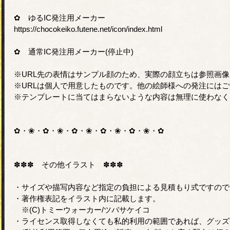
✿ ゆるIC発注用メーカー
https://chocokeiko.futene.net/icon/index.html
✿ 通常IC発注用メーカー(停止中)
※URL先の表情はサンプル顔のため、実際の顔立ちは参照画
※URLは個人で用意したものです。他の絵師様への発注には
※テンプレートに当てはまらないような内容は無理に使わなく
✿・❀・✿・❀・✿・❀・✿・❀・✿・❀・✿
✽✽✽ その他イラスト ✽✽✽
・サイズや描写内容など指定の負担による見積もり式ですので
・著作権表記をイラスト内に記載します。
※(C)トミーウォーカー/ツバサケイコ
・ライセンス取得しなくても私的利用の範囲であれば、グッズ