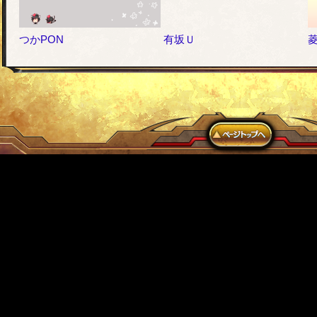
つかPON
有坂Ｕ