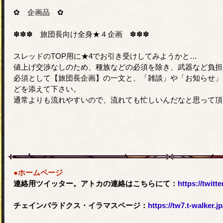
✿ 企画品 ✿
✽✽✽ 旅団長向け全身★４企画 ✽✽✽
スレッドのTOP用に★4でお引き受けしてみようかと…
値上げ交渉なしのため、種族などの必須を除き、武器など負担
必須として【旅団長企画】の一文と、「雑談」や「お知らせ」
どを添えて下さい。
通常よりも流れやすいので、流れても忙しいんだなと思って頂
●ホームページ
連絡用ツイッター。アトカの連絡はこちらにて：
https://twit
チェインパラドクス・イラマスページ：
https://tw7.t-walker.jp/