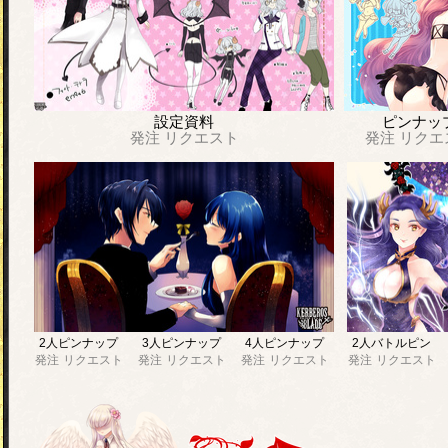
設定資料
ピンナッ
発注
リクエスト
発注
リクエ
2人ピンナップ
3人ピンナップ
4人ピンナップ
2人バトルピン
発注
リクエスト
発注
リクエスト
発注
リクエスト
発注
リクエスト