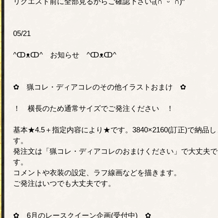
リクエスト前に全部見るからご確認下さい₍₍(∩´ ᵕ `∩)⁾⁾
05/21
^ↀᴥↀ^ お知らせ ^ↀᴥↀ^
✿ 猟コレ・ディアコレのその他イラストおまけ ✿
！ 横長のため通常サイズでご発注ください ！
基本★4.5＋指定内容により★です。3840×2160(訂正)で納品し
す。
発注文は「猟コレ・ディアコレのおまけください」で大丈夫で
す。
コメントや衣装の設定、ラフ線画などを描きます。
ご発注はいつでも大丈夫です。
✿ 6月のレースクイーン企画(受付中) ✿