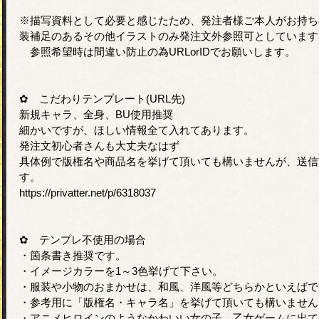
※描写資料として必要と感じたため、発注者様ご本人がお持ち
装補足のあるその他イラストのみ発注文外参照可としています
参照希望時は間違い防止の為URLorIDでお願いします。
✿ こだわりテンプレート(URL先)
新規キャラ、全身、BU使用推奨
細かいですが、ほしい情報全て入れてあります。
発注文初心者さんも大丈夫なはず
具体例で版権名や商品名を挙げて頂いても構いませんが、送信前に
す。
https://privatter.net/p/6318037
✿ テンプレ不使用の場合
・箇条書き推奨です。
・イメージカラーを1～3色挙げて下さい。
・服装や小物のおまかせは、和風、洋風等どちらかといえばで
・参考用に「版権名・キャラ名」を挙げて頂いても構いません
・アニメヒロインのようなかわいい女の子、乙女ゲームに出て