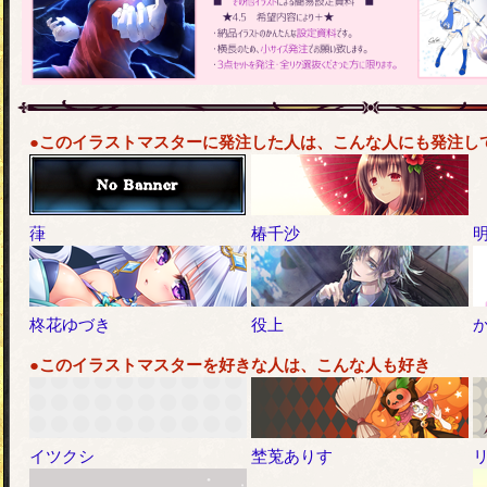
●このイラストマスターに発注した人は、こんな人にも発注し
葎
椿千沙
柊花ゆづき
役上
●このイラストマスターを好きな人は、こんな人も好き
イツクシ
埜莵ありす