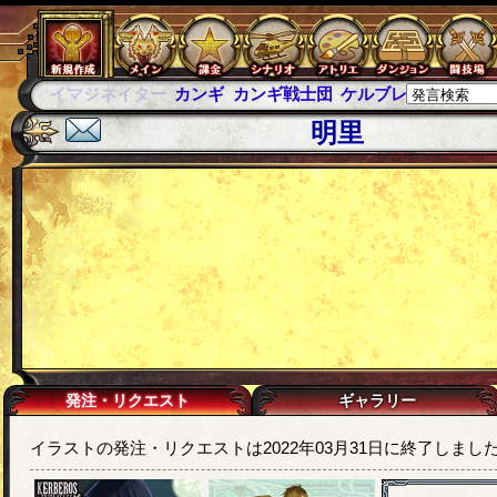
カンギ
カンギ戦士団
ケルブレ
ケルベロスブレイド
スパ
明里
発注・リクエスト
ギャラリー
イラストの発注・リクエストは2022年03月31日に終了しまし