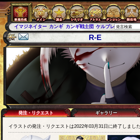
イマジネイター
カンギ
カンギ戦士団
ケルブレ
ケルベロ
R-E
発注・リクエスト
ギャラリー
イラストの発注・リクエストは2022年03月31日に終了しまし