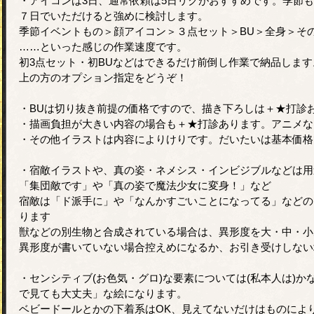
・アイコンは3日、通常依頼は5日リクがおすすめです。季節
７日でいただけると強めに検討します。
季節イベントもの＞顔アイコン＞３点セット＞BU＞全身＞そ
……といった感じの作業速度です。
初3点セット・初BUなどはできるだけ前倒し作業で納品しま
上の方のオプション指定をどうぞ！
・BUは切り抜き前提の価格ですので、描き下ろしは＋★打診
・描画負担が大きい内容の場合も＋★打診あります。アニメな
・その他イラストは内容によりけりです。だいたいは基本価格
・宿敵イラストや、真の姿・ネメシス・インビジブルなどは用
「集団敵です」や「真の姿で魔法少女に変身！」など
宿敵は「ド派手に」や「なんかすごいことになってる」などの
ります
獣などの別生物と合成されている場合は、異形度を大・中・小
異形度が書いていない場合控えめになるか、お引き受けしない
・センシティブ(お色気・グロ)な要素については(私本人は)
で見ても大丈夫」な絵になります。
ベビードールとかの下着系はOK、見えてないだけはものによ