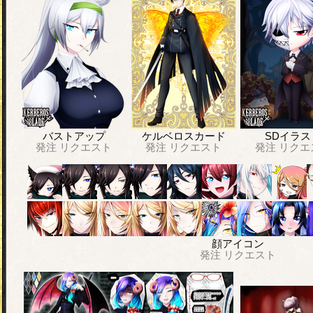
バストアップ
ケルベロスカード
SDイラス
発注
リクエスト
発注
リクエスト
発注
リクエ
顔アイコン
発注
リクエスト