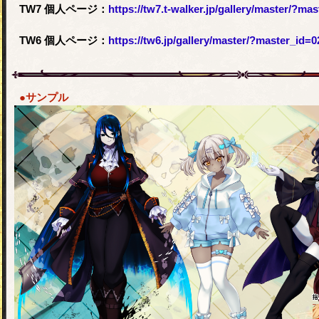
TW7 個人ページ：
https://tw7.t-walker.jp/gallery/master/?ma
TW6 個人ページ：
https://tw6.jp/gallery/master/?master_id=
●サンプル