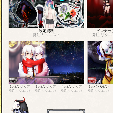
設定資料
ピンナッ
発注
リクエスト
発注
リクエ
2人ピンナップ
3人ピンナップ
4人ピンナップ
2人バトルピン
発注
リクエスト
発注
リクエスト
発注
リクエスト
発注
リクエスト