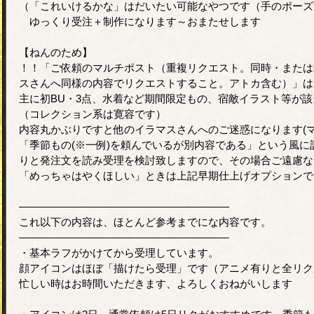
（「これいけるかな」はだいたい可能なやつです（手のポーズ
ゆっくり受注＋制作になります～おまたせします
【ねんのため】
！！「ご依頼のマルチポスト（重複リクエスト。同時・または
スさんへ同様の内容でリクエストすること。アトカ含む）」は
主に初BU・3点、水着など期間限定もの、宿敵イラスト等が該
（コレクション系は寛容です）
内容丸かぶりですと他のイラマスさんへのご迷惑になります(マ
「季節もの(※一例)を頼んでいるが別内容である」という風
りと発注文を読み受理を検討致しますので、その場合ご遠慮な
「めっちゃはやくほしい」ときは上記早期仕上げオプションで
――――――――――――――――――――
これ以下の内容は、ほとんど参考までにな内容です。
――――――――――――――――――――
・基本ラフがかけてから受理しています。
顔アイコンはほぼ「描けたら受理」です（アニメ有りと全リク
忙しい時はお時間いただきます、よろしくおねがいします