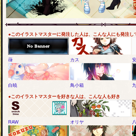
●このイラストマスターに発注した人は、こんな人にも発注し
葎
カス
白暁
鳥小箱
九
●このイラストマスターを好きな人は、こんな人も好き
RAW
オリヤ