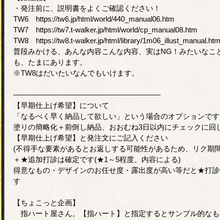
・発注前に、説明書をよくご確認ください！
TW6 https://tw6.jp/html/world/440_manual06.htm
TW7 https://tw7.t-walker.jp/html/world/cp_manual08.htm
TW8 https://tw8.t-walker.jp/html/library/1m06_illust_manual.ht
普段みかける、あんな内容こんな内容、実はNG！みたいなこ
も、たまにあります。
※TW8はだいたいなんでもいけます。
――――――――――――――――――――
【早期仕上げ希望】について
「なるべく早く納品して欲しい」という場合のオプションです
塗りの簡略化＋前倒し納品、おおむね3日以内にチェックに回
【早期仕上げ希望】と発注文にご記入ください
(不得手な要素があるとお返しする可能性があるため、リク期間
＋★追加打診は確定です(★1～5程度、内容による)
得意なもの・デザインのお任せ度・露出度が高い等だと★打診
す
【ちょこっと企画】
指ハート屋さん。【指ハート】と指定するとサンプル的なも