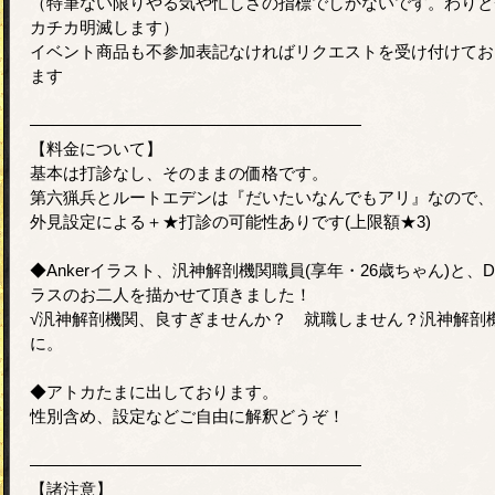
（特筆ない限りやる気や忙しさの指標でしかないです。わりと
カチカ明滅します）
イベント商品も不参加表記なければリクエストを受け付けてお
ます
――――――――――――――――――――
【料金について】
基本は打診なし、そのままの価格です。
第六猟兵とルートエデンは『だいたいなんでもアリ』なので、
外見設定による＋★打診の可能性ありです(上限額★3)
◆Ankerイラスト、汎神解剖機関職員(享年・26歳ちゃん)と、
ラスのお二人を描かせて頂きました！
√汎神解剖機関、良すぎませんか？ 就職しません？汎神解剖
に。
◆アトカたまに出しております。
性別含め、設定などご自由に解釈どうぞ！
――――――――――――――――――――
【諸注意】