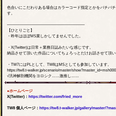
色合いにこだわりある場合はカラーコード指定とかをバチバチ
す。
――――――――――――――――――――
【ひとりごと】
・昨年はほぼMS業しかしてませんでした。
・X(Twitter)は日常＋業務日誌みたいな感じです。
納品させて頂いた作品についてちょろっとだけお話させて頂い
・TW7にはPLとして、TW8はMSとしても参加しています。
https://tw8.t-walker.jp/scenario/master/show?master_id=msh00
√汎神解剖機関をヨロシク……激推し……
●ホームページ
X(Twitter)：
https://twitter.com/fried_more
TW8 個人ページ：
https://tw8.t-walker.jp/gallery/master/?ma