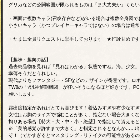
グリカなどの公開範囲が限られるものは「ま大丈夫か」くらい
・画面に複数キャラ(召喚存在など)がいる場合は複数全身図で
小さいキャラ（かつプレイヤーキャラではない）の場合は通常
・たまに全員リクエストに挙手しております ★打診甘めです
――――――――――――――――――――
【趣味・趣向の話】
過去納品物を見れば「見ればわかる」状態ですね。海。少女。
幸薄そうだとうれしい。
現代よりもファンタジー・SFなどのデザインが得意です。ロボはﾁ
TW8の「√汎神解剖機関」が狂いそうになるほど好きです。P
願いします。
露出度指定があればとても喜びます！着込みすぎや布少なすぎ
女性はお胸のサイズで悩むことが多く、指定ない場合大きくな
拘りある場合【特大・大・中・小・絶壁】で指定して貰えると
※「美的感覚が許すまで大きく」と指定されるとなんか……出
ぞ！（でかすぎるとマスタリング・リテイクの可能性があるの