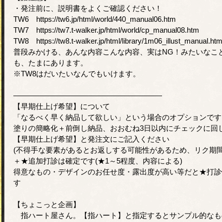
・発注前に、説明書をよくご確認ください！
TW6 https://tw6.jp/html/world/440_manual06.htm
TW7 https://tw7.t-walker.jp/html/world/cp_manual08.htm
TW8 https://tw8.t-walker.jp/html/library/1m06_illust_manual.ht
普段みかける、あんな内容こんな内容、実はNG！みたいなこ
も、たまにあります。
※TW8はだいたいなんでもいけます。
――――――――――――――――――――
【早期仕上げ希望】について
「なるべく早く納品して欲しい」という場合のオプションです
塗りの簡略化＋前倒し納品、おおむね3日以内にチェックに回
【早期仕上げ希望】と発注文にご記入ください
(不得手な要素があるとお返しする可能性があるため、リク期間
＋★追加打診は確定です(★1～5程度、内容による)
得意なもの・デザインのお任せ度・露出度が高い等だと★打診
す
【ちょこっと企画】
指ハート屋さん。【指ハート】と指定するとサンプル的なも