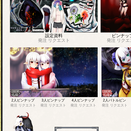
設定資料
ピンナッ
発注
リクエスト
発注
リクエ
2人ピンナップ
3人ピンナップ
4人ピンナップ
2人バトルピン
発注
リクエスト
発注
リクエスト
発注
リクエスト
発注
リクエスト