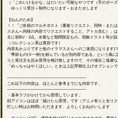
（「これいけるかな」はだいたい可能なやつです（手のポーズ
ゆっくり受注＋制作になります～おまたせします
【ねんのため】
！！「ご依頼のマルチポスト（重複リクエスト。同時・または
スさんへ同様の内容でリクエストすること。アトカ含む）」は
主に初BU・3点、水着など期間限定もの、宿敵イラスト等が該
（コレクション系は寛容です）
内容丸かぶりですと他のイラマスさんへのご迷惑になります(マ
「季節もの(※一例)を頼んでいるが別内容である」という風
りと発注文を読み受理を検討致しますので、その場合ご遠慮な
「めっちゃはやくほしい」ときは上記早期仕上げオプションで
――――――――――――――――――――
これ以下の内容は、ほとんど参考までにな内容です。
――――――――――――――――――――
・基本ラフがかけてから受理しています。
顔アイコンはほぼ「描けたら受理」です（アニメ有りと全リク
忙しい時はお時間いただきます、よろしくおねがいします