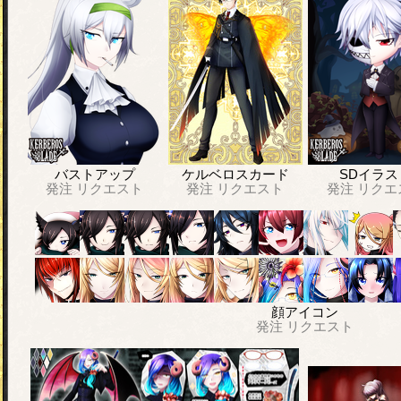
バストアップ
ケルベロスカード
SDイラス
発注
リクエスト
発注
リクエスト
発注
リクエ
顔アイコン
発注
リクエスト