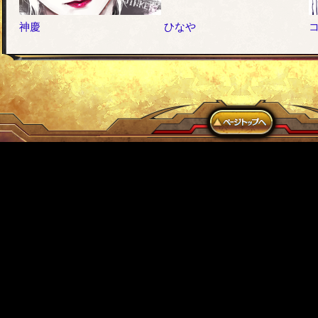
神慶
ひなや