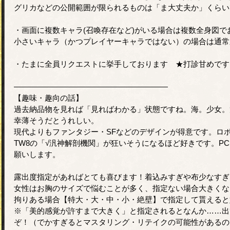
グリカなどの公開範囲が限られるものは「ま大丈夫か」くらい
・画面に複数キャラ(召喚存在など)がいる場合は複数全身図で
小さいキャラ（かつプレイヤーキャラではない）の場合は通常
・たまに全員リクエストに挙手しております ★打診甘めです
――――――――――――――――――――
【趣味・趣向の話】
過去納品物を見れば「見ればわかる」状態ですね。海。少女。
幸薄そうだとうれしい。
現代よりもファンタジー・SFなどのデザインが得意です。ロボはﾁ
TW8の「√汎神解剖機関」が狂いそうになるほど好きです。P
願いします。
露出度指定があればとても喜びます！着込みすぎや布少なすぎ
女性はお胸のサイズで悩むことが多く、指定ない場合大きくな
拘りある場合【特大・大・中・小・絶壁】で指定して貰えると
※「美的感覚が許すまで大きく」と指定されるとなんか……出
ぞ！（でかすぎるとマスタリング・リテイクの可能性があるの