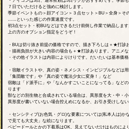
・アイコンは3日、通常依頼は5日リクがおすすめです。季節
７日でいただけると強めに検討します。
季節イベントもの＞顔アイコン＞３点セット＞BU＞全身＞そ
……といった感じの作業速度です。
初3点セット・初BUなどはできるだけ前倒し作業で納品しま
上の方のオプション指定をどうぞ！
・BUは切り抜き前提の価格ですので、描き下ろしは＋★打診
・描画負担が大きい内容の場合も＋★打診あります。アニメな
・その他イラストは内容によりけりです。だいたいは基本価格
・宿敵イラストや、真の姿・ネメシス・インビジブルなどは用
「集団敵です」や「真の姿で魔法少女に変身！」など
宿敵は「ド派手に」や「なんかすごいことになってる」などの
ります
獣などの別生物と合成されている場合は、異形度を大・中・小
異形度が書いていない場合控えめになるか、お引き受けしない
・センシティブ(お色気・グロ)な要素については(私本人は)
で見ても大丈夫」な絵になります。
ベビードールとかの下着系はOK、見えてないだけはものによ