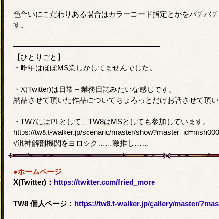
色合いにこだわりある場合はカラーコード指定とかをバチバチ
す。
――――――――――――――――――――
【ひとりごと】
・昨年はほぼMS業しかしてませんでした。
・X(Twitter)は日常＋業務日誌みたいな感じです。
納品させて頂いた作品についてちょろっとだけお話させて頂い
・TW7にはPLとして、TW8はMSとしても参加しています。
https://tw8.t-walker.jp/scenario/master/show?master_id=msh00
√汎神解剖機関をヨロシク……激推し……
●ホームページ
X(Twitter)：
https://twitter.com/fried_more
TW8 個人ページ：
https://tw8.t-walker.jp/gallery/master/?ma