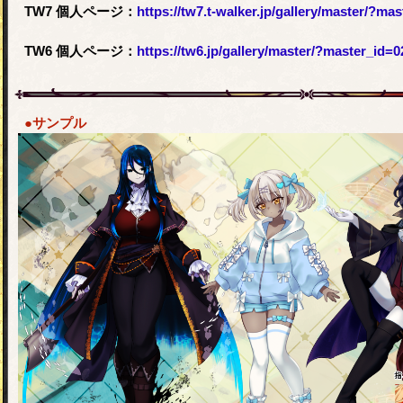
TW7 個人ページ：
https://tw7.t-walker.jp/gallery/master/?ma
TW6 個人ページ：
https://tw6.jp/gallery/master/?master_id=
●サンプル