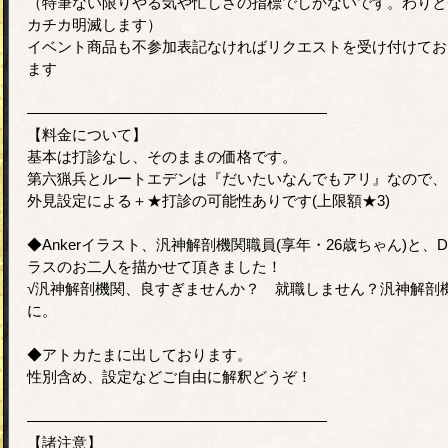
（特筆ない限りやる気や忙しさの指標でしかないです。わりと
カチカ明滅します）
イベント商品も不参加表記なければリクエストを受け付けてお
ます
――――――――――――――――――――
【料金について】
基本は打診なし、そのままの価格です。
第六猟兵とルートエデンは『だいたいなんでもアリ』なので、
外見設定による＋★打診の可能性ありです(上限額★3)
◆Ankerイラスト、汎神解剖機関職員(享年・26歳ちゃん)と、
ラスのお二人を描かせて頂きました！
√汎神解剖機関、良すぎませんか？ 就職しません？汎神解剖
に。
◆アトカたまに出しております。
性別含め、設定などご自由に解釈どうぞ！
――――――――――――――――――――
【諸注意】