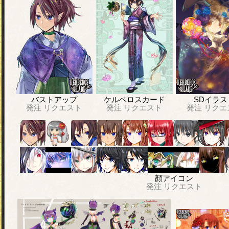
バストアップ
ケルベロスカード
SDイラス
発注
リクエスト
発注
リクエスト
発注
リクエ
顔アイコン
発注
リクエスト