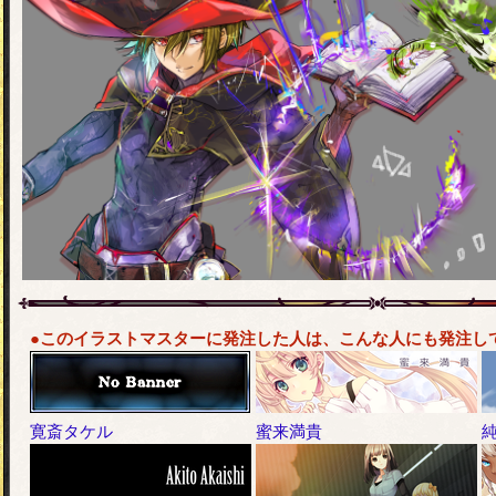
●このイラストマスターに発注した人は、こんな人にも発注し
寛斎タケル
蜜来満貴