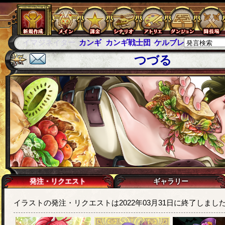
カンギ
カンギ戦士団
ケルブレ
ケルベロスブレイド
スパ
つづる
発注・リクエスト
ギャラリー
イラストの発注・リクエストは2022年03月31日に終了しまし