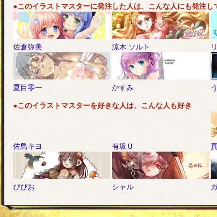
●このイラストマスターに発注した人は、こんな人にも発注し
佐倉弥美
涼木 ソルト
夏目零一
かすみ
●このイラストマスターを好きな人は、こんな人も好き
佐鳥キヨ
有坂Ｕ
びびお
シャル