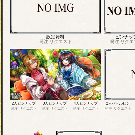
設定資料
ピンナッ
発注
リクエスト
発注
リクエ
2人ピンナップ
3人ピンナップ
4人ピンナップ
2人バトルピン
発注
リクエスト
発注
リクエスト
発注
リクエスト
発注
リクエスト