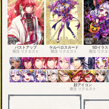
バストアップ
ケルベロスカード
SDイラス
発注
リクエスト
発注
リクエスト
発注
リクエ
顔アイコン
発注
リクエスト