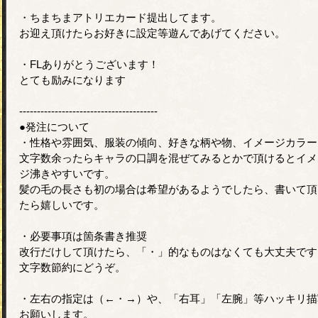
・ちまちまアトリエカード提出してます。
お迎え頂けたらお好きに設定等遊んであげてください。
・FLありがとうございます！
とても励みになります
---------------------------------------
●発注について
・性格や雰囲気、服装の傾向、好きな柄や物、イメージカラー
文字数余ったらキャラの口調を混ぜてみるとかで頂けるとイメ
ジ沸きやすいです。
髪の毛の長さも初の場合は希望があるようでしたら、書いて頂
たら嬉しいです。
・必要事項は箇条書き推奨
改行だけして頂けたら、「・」的なものはなくても大丈夫です
文字数節約にどうぞ。
・左右の指定は（←・→）や、「右耳」「左腕」等ハッキリ描
お願いします。