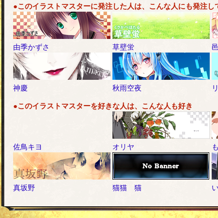
●このイラストマスターに発注した人は、こんな人にも発注し
由季かずさ
草壁蛍
邑
神慶
秋雨空夜
●このイラストマスターを好きな人は、こんな人も好き
佐鳥キヨ
オリヤ
真坂野
猫猫 猫