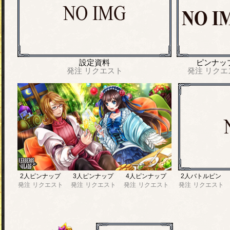
設定資料
ピンナッ
発注
リクエスト
発注
リクエ
2人ピンナップ
3人ピンナップ
4人ピンナップ
2人バトルピン
発注
リクエスト
発注
リクエスト
発注
リクエスト
発注
リクエスト