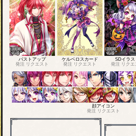
バストアップ
ケルベロスカード
SDイラス
発注
リクエスト
発注
リクエスト
発注
リクエ
顔アイコン
発注
リクエスト