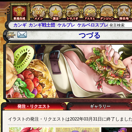
カンギ
カンギ戦士団
ケルブレ
ケルベロスブレイド
スパ
つづる
発注・リクエスト
ギャラリー
イラストの発注・リクエストは2022年03月31日に終了しまし