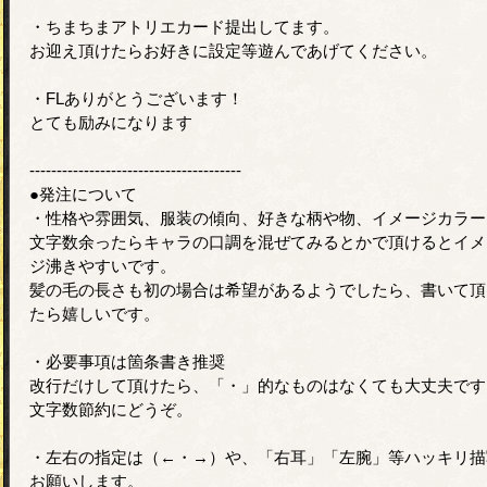
・ちまちまアトリエカード提出してます。
お迎え頂けたらお好きに設定等遊んであげてください。
・FLありがとうございます！
とても励みになります
---------------------------------------
●発注について
・性格や雰囲気、服装の傾向、好きな柄や物、イメージカラー
文字数余ったらキャラの口調を混ぜてみるとかで頂けるとイメ
ジ沸きやすいです。
髪の毛の長さも初の場合は希望があるようでしたら、書いて頂
たら嬉しいです。
・必要事項は箇条書き推奨
改行だけして頂けたら、「・」的なものはなくても大丈夫です
文字数節約にどうぞ。
・左右の指定は（←・→）や、「右耳」「左腕」等ハッキリ描
お願いします。