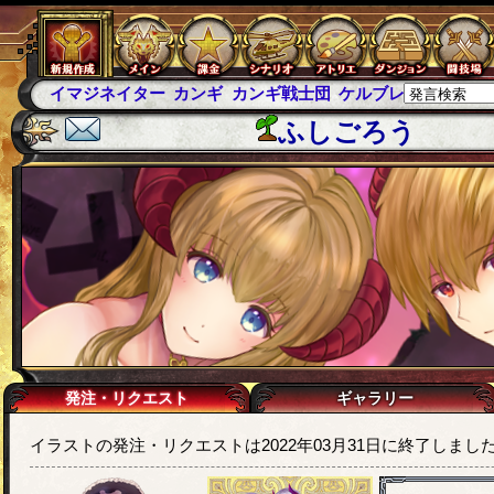
イマジネイター
カンギ
カンギ戦士団
ケルブレ
ケルベロ
ふしごろう
発注・リクエスト
ギャラリー
イラストの発注・リクエストは2022年03月31日に終了しまし