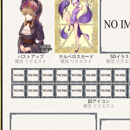
バストアップ
ケルベロスカード
SDイラス
発注
リクエスト
発注
リクエスト
発注
リクエ
顔アイコン
発注
リクエスト