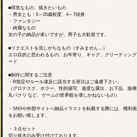
■得意なもの、描きたいもの
・男女とも：5～25歳程度、4～7頭身
・ファンタジー
・綺麗なもの
女の子の納品が多いですが、男子も大歓迎です。
■リクエストを流しがちなもの（すみません…）
エロ目的と思われるもの、お年寄り、ギャグ、グリーティング
ード
■制作に関するご注意
・R指定やルール違反に該当する発注はご遠慮下さい。
（グロテスク、ホラー、性的描写、過度な露出、お下品、版権
丸パクリ など、ゲームの世界観を壊しかねないもの）
・SNSや外部サイトへ納品イラストを転載する際には、権利
をお願い致します。
・３点セット
切り抜きのみ受け付けております。