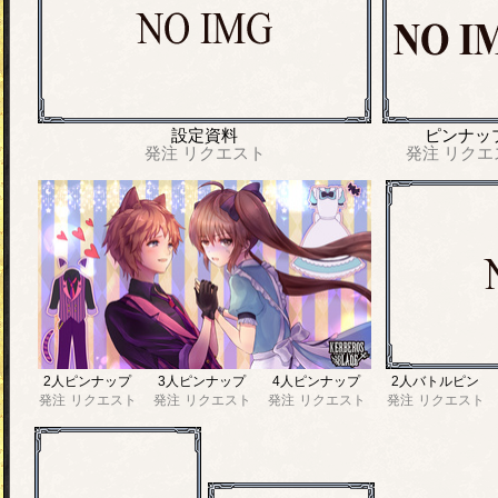
設定資料
ピンナッ
発注
リクエスト
発注
リクエ
2人ピンナップ
3人ピンナップ
4人ピンナップ
2人バトルピン
発注
リクエスト
発注
リクエスト
発注
リクエスト
発注
リクエスト