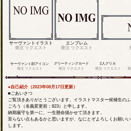
サーヴァントイラスト
エンブレム
発注
リクエスト
発注
リクエスト
グリーティングカード
2人グリカ
サーヴァント顔アイコン
発注
リクエスト
発注
リクエスト
発注
リクエスト
発
●自己紹介（2023年08月17日更新）
■ごあいさつ
ご覧頂きありがとうございます。イラストマスター候補生のふ
ごろう（名義変更前：823）と申します。
納期厳守を第一に、一生懸命描かせて頂きます。
至らない点もあるかと思いますが、なにとぞよろしくお願いい
します。