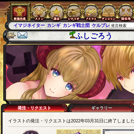
イマジネイター
カンギ
カンギ戦士団
ケルブレ
ケルベロ
ふしごろう
発注・リクエスト
ギャラリー
イラストの発注・リクエストは2022年03月31日に終了しまし