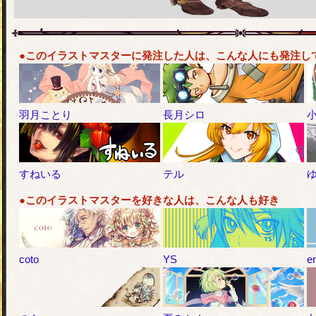
●このイラストマスターに発注した人は、こんな人にも発注し
羽月ことり
長月シロ
すねいる
テル
●このイラストマスターを好きな人は、こんな人も好き
coto
YS
er