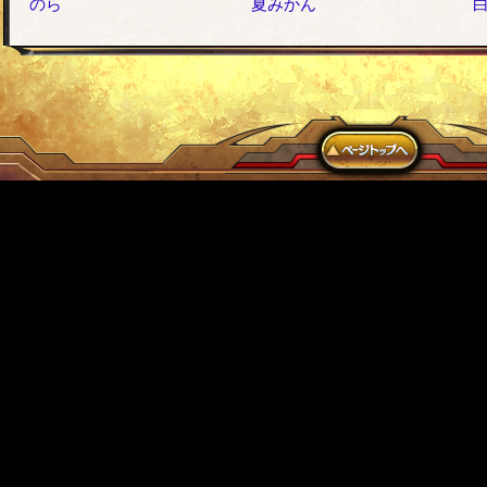
のら
夏みかん