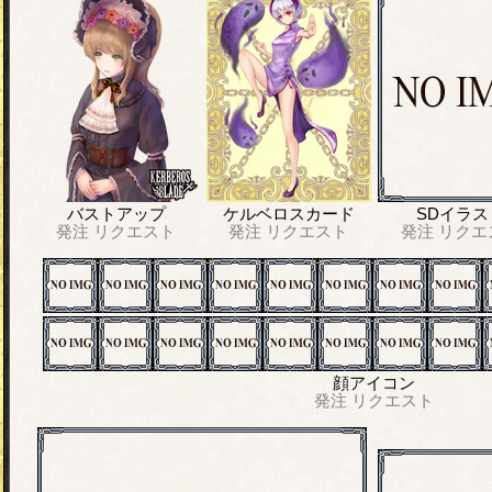
バストアップ
ケルベロスカード
SDイラス
発注
リクエスト
発注
リクエスト
発注
リクエ
顔アイコン
発注
リクエスト