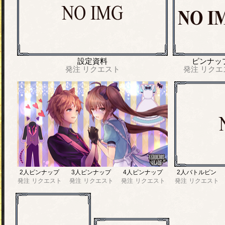
設定資料
ピンナッ
発注
リクエスト
発注
リクエ
2人ピンナップ
3人ピンナップ
4人ピンナップ
2人バトルピン
発注
リクエスト
発注
リクエスト
発注
リクエスト
発注
リクエスト