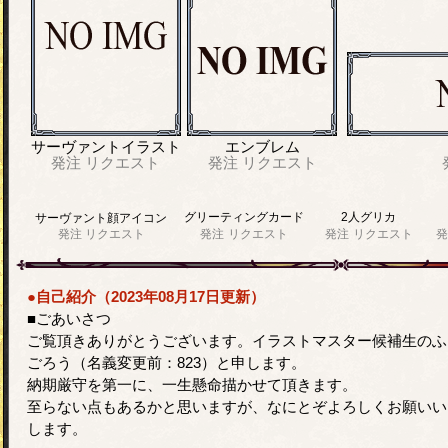
サーヴァントイラスト
エンブレム
発注
リクエスト
発注
リクエスト
グリーティングカード
2人グリカ
サーヴァント顔アイコン
発注
リクエスト
発注
リクエスト
発注
リクエスト
発
●自己紹介（2023年08月17日更新）
■ごあいさつ
ご覧頂きありがとうございます。イラストマスター候補生のふ
ごろう（名義変更前：823）と申します。
納期厳守を第一に、一生懸命描かせて頂きます。
至らない点もあるかと思いますが、なにとぞよろしくお願いい
します。