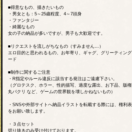
■得意なもの、描きたいもの
・男女とも：5～25歳程度、4～7頭身
・ファンタジー
・綺麗なもの
女の子の納品が多いですが、男子も大歓迎です。
■リクエストを流しがちなもの（すみません…）
エロ目的と思われるもの、お年寄り、ギャグ、グリーティング
ード
■制作に関するご注意
・R指定やルール違反に該当する発注はご遠慮下さい。
（グロテスク、ホラー、性的描写、過度な露出、お下品、版権
丸パクリ など、ゲームの世界観を壊しかねないもの）
・SNSや外部サイトへ納品イラストを転載する際には、権利
をお願い致します。
・３点セット
切り抜きのみ受け付けております。