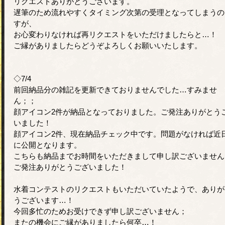
リクエストありがとうございます。
遅筆のため流れやすくタイミング次第の受理となってしまうの
すが、
お心変わりなければ再リクエストをいただけましたらと…！
ご縁がありましたらどうぞよろしくお願いいたします。
◇7/4
前回納品分の雑記を更新できておりませんでした…すみませ
ん；；
顔アイコン2件が納品となっておりました。ご発注ありがとう
いました！
顔アイコン2件、現在納品チェック中です。問題がなければ近
に公開となります。
こちらも納品までお時間をいただきまして申し訳ございません
ご発注ありがとうございました！
水着コンテストのリクエストもいただいていたようで、ありが
うございます…！
今回多忙のためお受けできず申し訳ございません；
またの機会にご縁がありましたら何卒…！