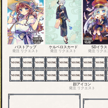
バストアップ
ケルベロスカード
SDイラス
発注
リクエスト
発注
リクエスト
発注
リクエ
顔アイコン
発注
リクエスト