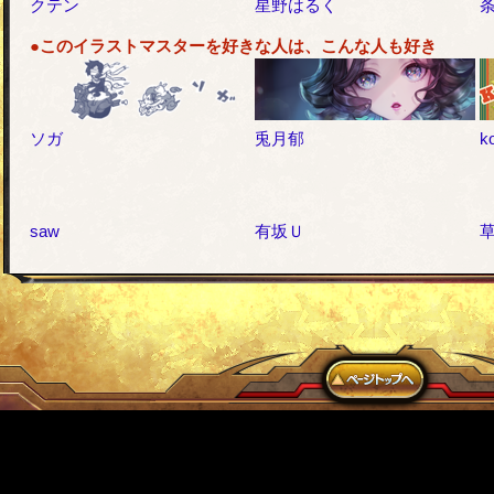
クテン
星野はるく
●このイラストマスターを好きな人は、こんな人も好き
ソガ
兎月郁
k
saw
有坂Ｕ