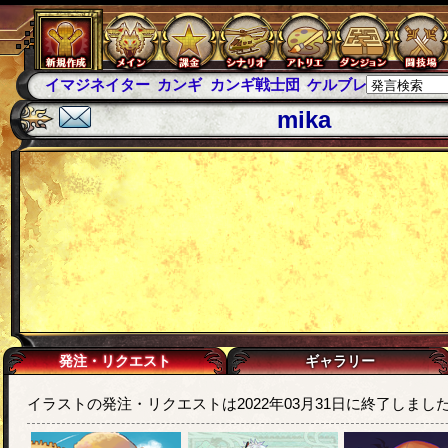
イマジネイター
カンギ
カンギ戦士団
ケルブレ
ケルベロ
mika
発注・リクエスト
ギャラリー
イラストの発注・リクエストは2022年03月31日に終了しまし