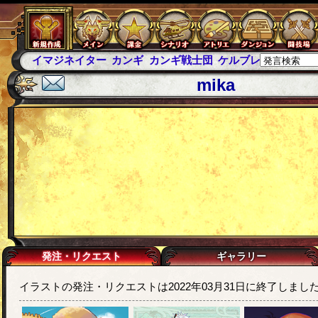
イマジネイター
カンギ
カンギ戦士団
ケルブレ
ケルベロ
mika
発注・リクエスト
ギャラリー
イラストの発注・リクエストは2022年03月31日に終了しまし