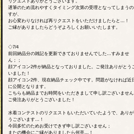
リクエストありがとうございます。
遅筆のため流れやすくタイミング次第の受理となってしまうの
すが、
お心変わりなければ再リクエストをいただけましたらと…！
ご縁がありましたらどうぞよろしくお願いいたします。
◇7/4
前回納品分の雑記を更新できておりませんでした…すみませ
ん；；
顔アイコン2件が納品となっておりました。ご発注ありがとう
いました！
顔アイコン2件、現在納品チェック中です。問題がなければ近
に公開となります。
こちらも納品までお時間をいただきまして申し訳ございません
ご発注ありがとうございました！
水着コンテストのリクエストもいただいていたようで、ありが
うございます…！
今回多忙のためお受けできず申し訳ございません；
またの機会にご縁がありましたら何卒…！