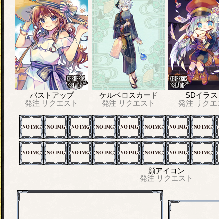
バストアップ
ケルベロスカード
SDイラス
発注
リクエスト
発注
リクエスト
発注
リクエ
顔アイコン
発注
リクエスト