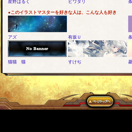
星野はるく
ヒワタリ
●このイラストマスターを好きな人は、こんな人も好き
アズ
有坂Ｕ
猫猫 猫
すけぢ