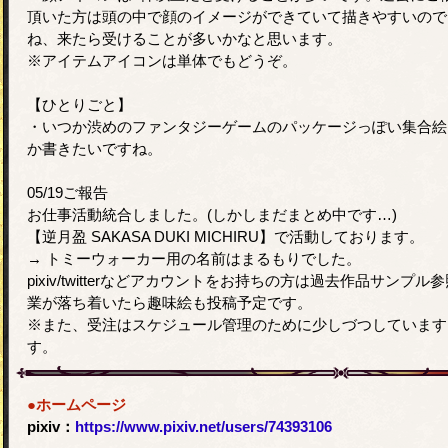
頂いた方は頭の中で顔のイメージができていて描きやすいので
ね、来たら受けることが多いかなと思います。
※アイテムアイコンは単体でもどうぞ。
【ひとりごと】
・いつか渋めのファンタジーゲームのパッケージっぽい集合絵
か書きたいですね。
05/19ご報告
お仕事活動統合しました。(しかしまだまとめ中です…)
【逆月盈 SAKASA DUKI MICHIRU】で活動しております。
→ トミーウォーカー用の名前はまるもりでした。
pixiv/twitterなどアカウントをお持ちの方は過去作品サンプル参
業が落ち着いたら趣味絵も投稿予定です。
※また、受注はスケジュール管理のために少しづつしています
す。
●ホームページ
pixiv：
https://www.pixiv.net/users/74393106