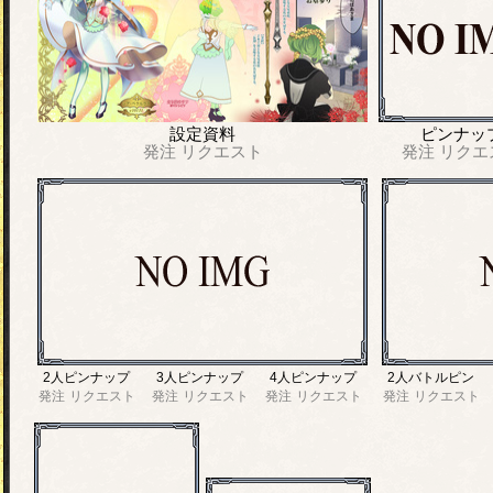
設定資料
ピンナッ
発注
リクエスト
発注
リクエ
2人ピンナップ
3人ピンナップ
4人ピンナップ
2人バトルピン
発注
リクエスト
発注
リクエスト
発注
リクエスト
発注
リクエスト