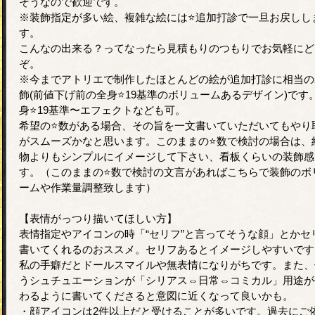
そうなので歓迎です。
※装飾指定が多い絵、複雑な絵には⭐️追加打診で一旦お戻しし
す。
こんなの出来る？ってなったら見積もりのつもりでお気軽にど
ぞ。
※今までアトリエで制作したほとんどの絵が追加打診に相当の
飾(前値下げ前の全身⭐️19基準のボリュームあるデザイン)です
身⭐️19基準〜エフェクトなども可。
希望の⭐️数がある場合、その旨を一文書いていただいてもやり
がスムーズかなと思います。このままの⭐️数で検討の場合は、
物よりもシンプルにイメージして下さい、看板くらいの装飾感
す。（このままの⭐️数で検討の文言があればこちらで装飾のボ
ームや作業量調整致します）
【表情がっつり描いてほしい方】
表情指定やアイコンの時「“セリフ”と言ってそうな顔」とかセ
書いてくれるのおススメ。セリフあるとイメージしやすいです
私の手癖だとドールスマイルや無表情になりがちです。また、
うシュチュエーションが「シリアス⇔日常⇔コミカル」用途が
わるように書いてくださると意図に近くなって良いかも。
・顔アイコンは2件以上だと受けることが多いです。過去にご