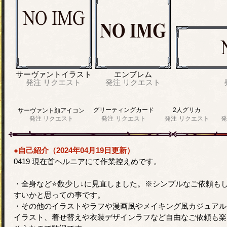
サーヴァントイラスト
エンブレム
発注
リクエスト
発注
リクエスト
グリーティングカード
2人グリカ
サーヴァント顔アイコン
発注
リクエスト
発注
リクエスト
発注
リクエスト
発
●自己紹介（2024年04月19日更新）
0419 現在首ヘルニアにて作業控えめです。
・全身など⭐️数少し↓に見直しました。※シンプルなご依頼も
すいかと思っての事です。
・その他のイラストやラフや漫画風やメイキング風カジュアル
イラスト、着せ替えや衣装デザインラフなど自由なご依頼も楽