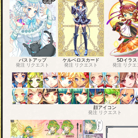
バストアップ
ケルベロスカード
SDイラス
発注
リクエスト
発注
リクエスト
発注
リクエ
顔アイコン
発注
リクエスト