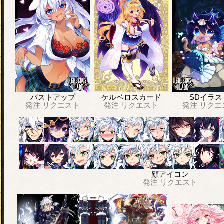
バストアップ
ケルベロスカード
SDイラス
発注
リクエスト
発注
リクエスト
発注
リクエ
顔アイコン
発注
リクエスト