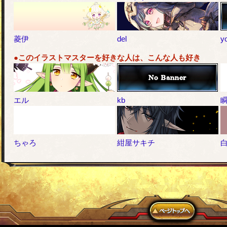
菱伊
del
yo
●このイラストマスターを好きな人は、こんな人も好き
エル
kb
ちゃろ
紺屋サキチ