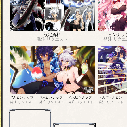
設定資料
ピンナッ
発注
リクエスト
発注
リクエ
2人ピンナップ
3人ピンナップ
4人ピンナップ
2人バトルピン
発注
リクエスト
発注
リクエスト
発注
リクエスト
発注
リクエスト