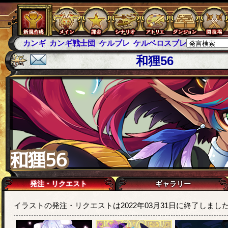
カンギ
カンギ戦士団
ケルブレ
ケルベロスブレイド
スパ
和狸56
発注・リクエスト
ギャラリー
イラストの発注・リクエストは2022年03月31日に終了しまし