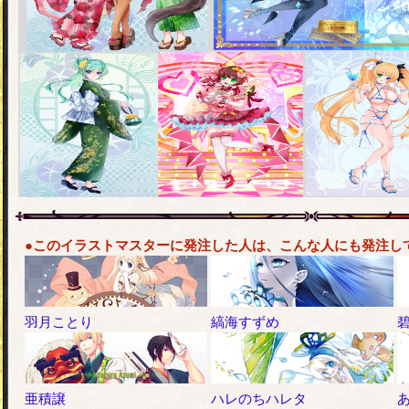
●このイラストマスターに発注した人は、こんな人にも発注し
羽月ことり
縞海すずめ
亜積譲
ハレのちハレタ