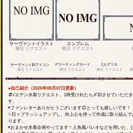
サーヴァントイラスト
エンブレム
発注
リクエスト
発注
リクエスト
グリーティングカード
2人グリカ
サーヴァント顔アイコン
発注
リクエスト
発注
リクエスト
発注
リクエスト
発
●自己紹介（2026年08月07日更新）
👒√エデン水着リクエスト、1枠受けれたら〆切させていただ
す。
◉ファンレターありがとうございます😊とっても嬉しいです！
✨日々ブラッシュアップし、向上心を持って作成に取り組んで
ります。
◉おまかせ水着企画やってます！人魚風パレオなどを用いた、