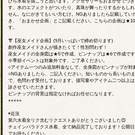
ひら水着を描こうと思います。アクセサリーもおまかせでつき
す。水のエフェクトがついたり、真珠が舞ったりするかもしれ
せん。なにがきてもいい方むけ。NGありましたら記載してい
き、「おまかせ企画」とご記載ください。こちらの企画は★1
す。
👘【巫女メイド企画】(9月いっぱいで締め切ります)
創作巫女メイドさんが描きたくて！性別問わず！
巫女メイドの全身図は★5で作成、ピンナップは★6で作成で
※季節イベントは対象外です、ご了承ください。
○アイテム一つのみ追加料金なしで、全身図かピンナップが対
○NGありましたら、ご記入ください。短いものから長いもの
で、色問わず受付しております。描写量やアイテム二つ以上は
診させていただきます。
ピンナップの背景は指定なければお任せになります。
⭐︎⭐︎⭐︎⭐︎⭐︎
◉近況
第六水着全リク含むリクエストありがとうございました😊
チェインパラドクス水着、全て納品完了しております！公開日
でお待ちください。