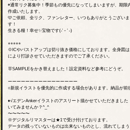
◉通常リク募集中！季節もの優先になってしまいますが、期限
作成いたします。
🩷ご依頼、全リク、ファンレター、いつもありがとうございま
す！
生きる糧！幸せ✨宝物です(˶' ᵕ ' ˶)
⭐︎⭐︎⭐︎⭐︎⭐︎
💠ICやバストアップは切り抜き価格にしております。全身図
により打診させていただきますのでご了承ください。
🐰SAMPLEをかき替えました！設定資料など参考にどうぞ。
ーーーーーーーーーーーーーーーー
○新規イラストを優先的に作成する場合があります。納品が前
♦︎√エデンAnkerイラストのアスリート描かせていただきま
いてみませんか？^_^
〜〜〜〜〜
※デジタルリマスターは★1で受け付けております。
データの残っていないものは出来ないものとし、流れてしまう