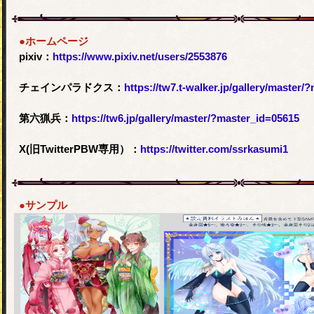
●ホームページ
pixiv：
https://www.pixiv.net/users/2553876
チェインパラドクス：
https://tw7.t-walker.jp/gallery/master
第六猟兵：
https://tw6.jp/gallery/master/?master_id=05615
X(旧TwitterPBW専用）：
https://twitter.com/ssrkasumi1
●サンプル