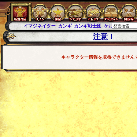
イマジネイター
カンギ
カンギ戦士団
ケルブレ
ケルベロ
注意！
キャラクター情報を取得できません