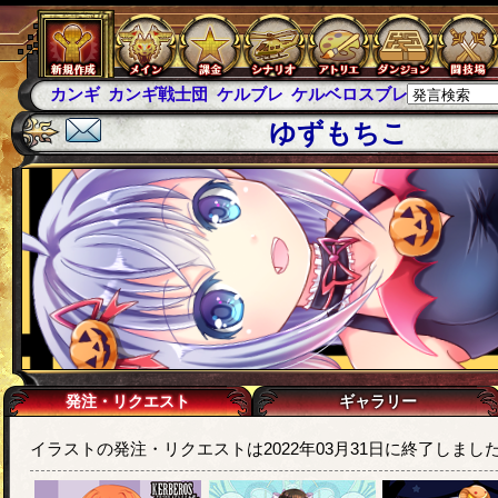
カンギ
カンギ戦士団
ケルブレ
ケルベロスブレイド
スパ
ゆずもちこ
発注・リクエスト
ギャラリー
イラストの発注・リクエストは2022年03月31日に終了しまし