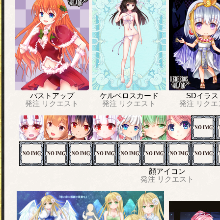
バストアップ
ケルベロスカード
SDイラス
発注
リクエスト
発注
リクエスト
発注
リクエ
顔アイコン
発注
リクエスト