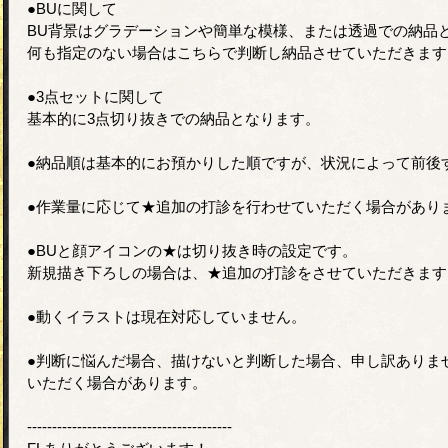
●BUに関して
BU背景はグラデーションや簡単な模様、または透過での納品
何も指定のない場合はこちらで判断し納品させていただきます
●3点セットに関して
基本的に3点切り抜きでの納品となります。
●納品順は基本的にお預かりした順ですが、状況によって前後
●作業量に応じて★追加の打診を行わせていただく場合があり
●BUと顔アイコンの★は切り抜き時の設定です。
新規描き下ろしの場合は、★追加の打診をさせていただきます
●動くイラストは現在対応していません。
●判断に悩んだ場合、描けないと判断した場合、申し訳ありま
いただく場合があります。
-----------------------------------------