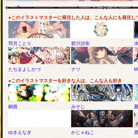
●このイラストマスターに発注した人は、こんな人にも発注し
羽月ことり
碧川沙奈
たぢまよしかづ
ナツ
M
●このイラストマスターを好きな人は、こんな人も好き
銅貨
みそじ
ゆきえなぎ
かじゃねこ