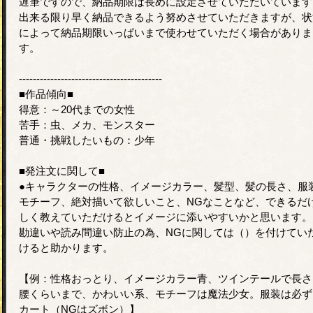
遅筆ですので、納品期限は長めに設定させていただいています
出来る限り早く納品できるよう努めさせていただきますが、状
によって納品期限いっぱいまで使わせていただく場合がありま
す。
-----------------------------------------
■作品傾向■
得意：～20代までの女性
苦手：虫、メカ、モンスター
普通・挑戦したいもの：少年
■発注文に関して■
●キャラクターの性格、イメージカラー、髪型、髪の長さ、服
モチーフ、絶対描いて欲しいこと、NGなことなど、できるだ
しく教えていただけるとイメージに添いやすいかと思います。
勘違いや読み間違い防止の為、NGに関しては（）を付けてい
けると助かります。
【例：性格おっとり、イメージカラー青、ツインテールで長さ
腰くらいまで、かわいい系、モチーフは魔法少女。服装は必ず
カート（NGはズボン）】