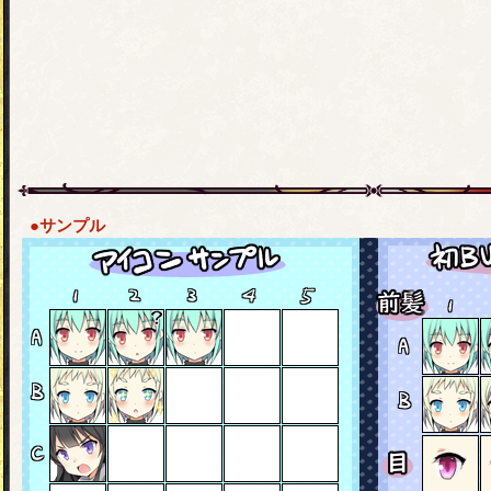
●サンプル