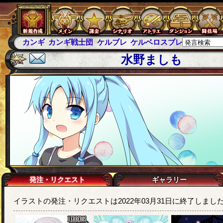
カンギ
カンギ戦士団
ケルブレ
ケルベロスブレイド
スパ
水野ましも
発注・リクエスト
ギャラリー
イラストの発注・リクエストは2022年03月31日に終了しまし