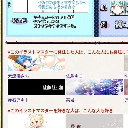
●このイラストマスターに発注した人は、こんな人にも発注し
天流儀さち
佐鳥キヨ
N
赤石アキト
某君
●このイラストマスターを好きな人は、こんな人も好き