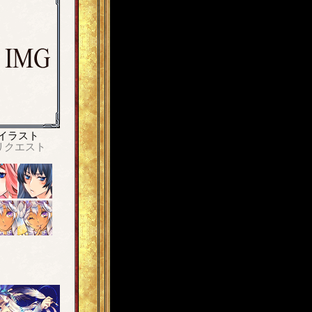
イラスト
リクエスト