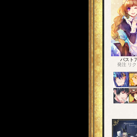
バスト
発注
リク