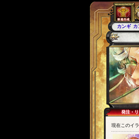
カンギ
カ
発注・リ
現在このイ