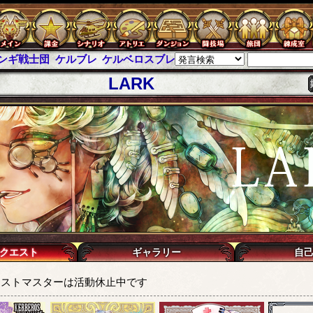
ンギ戦士団
ケルブレ
ケルベロスブレイド
スパイラス
チェインパ
LARK
クエスト
ギャラリー
自
ラストマスターは活動休止中です