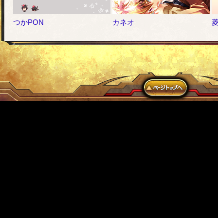
つかPON
カネオ