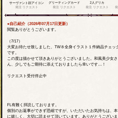
グリーティングカード
2人グリカ
サーヴァント顔アイコン
発注
リクエスト
発注
リクエスト
発注
リクエスト
発
●自己紹介（2026年07月17日更新）
閲覧ありがとうございます。
（7/17）
大変お待たせ致しました、TW８全身イラスト１件納品チェッ
です。
この度は描かせて頂きありがとうございました。和風美少女さ
ん、少しでもご期待に添えておりましたら幸いです…！
リクエスト受付停止中
FL有難く拝読しております。
個別のお返事ができず恐縮ですが、いただいたお気持ちは、本
に嬉しく、大切に読ませて頂いています。ありがとうございま