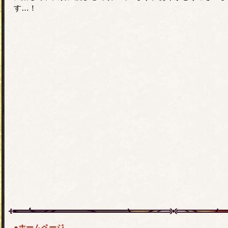
す…！
●ホームページ