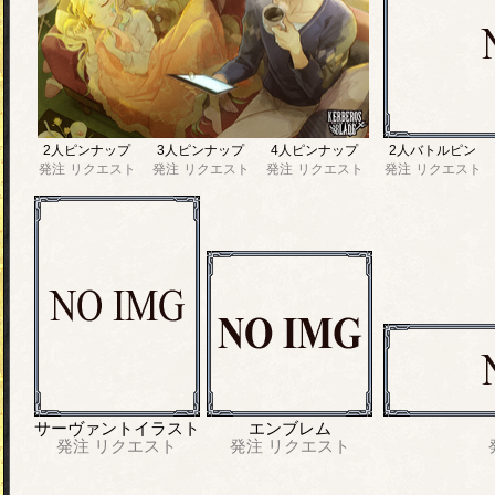
2人ピンナップ
3人ピンナップ
4人ピンナップ
2人バトルピン
発注
リクエスト
発注
リクエスト
発注
リクエスト
発注
リクエスト
サーヴァントイラスト
エンブレム
発注
リクエスト
発注
リクエスト