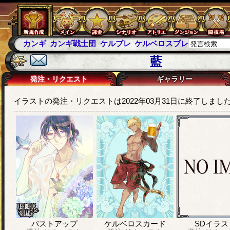
カンギ
カンギ戦士団
ケルブレ
ケルベロスブレイド
スパ
藍
発注・リクエスト
ギャラリー
イラストの発注・リクエストは2022年03月31日に終了しまし
バストアップ
ケルベロスカード
SDイラス