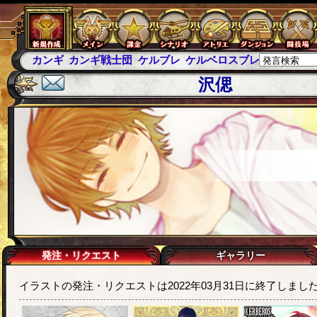
カンギ
カンギ戦士団
ケルブレ
ケルベロスブレイド
スパ
沢偲
発注・リクエスト
ギャラリー
イラストの発注・リクエストは2022年03月31日に終了しまし