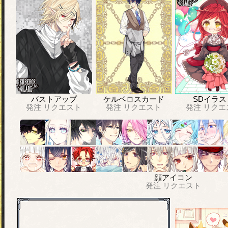
バストアップ
ケルベロスカード
SDイラス
発注
リクエスト
発注
リクエスト
発注
リクエ
顔アイコン
発注
リクエスト