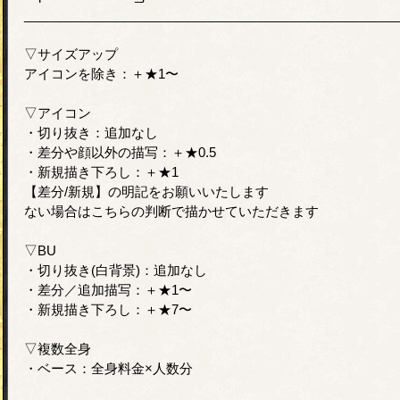
____________________________________________________
▽サイズアップ
アイコンを除き：＋★1〜
▽アイコン
・切り抜き：追加なし
・差分や顔以外の描写：＋★0.5
・新規描き下ろし：＋★1
【差分/新規】の明記をお願いいたします
ない場合はこちらの判断で描かせていただきます
▽BU
・切り抜き(白背景)：追加なし
・差分／追加描写：＋★1〜
・新規描き下ろし：＋★7〜
▽複数全身
・ベース：全身料金×人数分