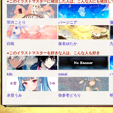
●このイラストマスターに発注した人は、こんな人にも発注し
羽月ことり
バージニア
白暁
仮名ゆたか
九
●このイラストマスターを好きな人は、こんな人も好き
kilo
sasai
水登うみ
弥多壱どろり