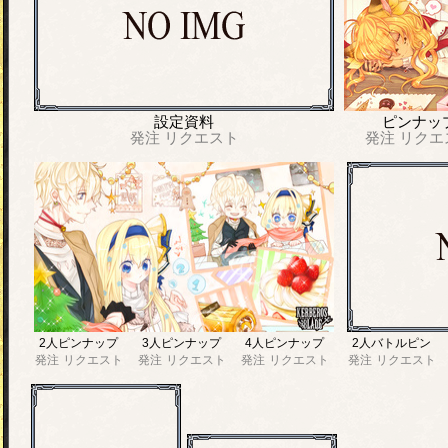
設定資料
ピンナッ
発注
リクエスト
発注
リクエ
2人ピンナップ
3人ピンナップ
4人ピンナップ
2人バトルピン
発注
リクエスト
発注
リクエスト
発注
リクエスト
発注
リクエスト