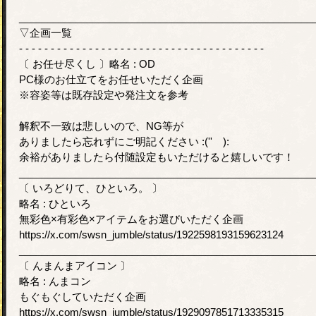
____________________________________________________
▽企画一覧
- - - - - - - - - - - - - - - - - - - - - - - - - - - - - - - - - - - - - - -
〔 お任せ尽くし 〕略名 : OD
PC様のお仕立てをお任せいただく企画
※容姿等は既存設定や発注文を参考
解釈不一致は悲しいので、NG等が
ありましたら忘れずにご明記ください :('' ):
余裕がありましたら付随設定もいただけると嬉しいです！
____________________________________________________
〔 いろどりて、ひといろ。 〕
略名 : ひといろ
無彩色×有彩色×アイテムをお選びいただく企画
https://x.com/swsn_jumble/status/1922598193159623124
____________________________________________________
〔 んまんまアイコン 〕
略名 : んまコン
もぐもぐしていただく企画
https://x.com/swsn_jumble/status/1929097851713335315