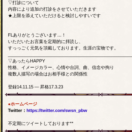
▽打診について
内容により追加の打診をさせていただきます
★上限を添えていただけると検討しやすいです
FLありがとうございます…！
いただいたお言葉を定期的に拝読し、
すっっごく元気を頂戴しております。生涯の宝物です。
____________________________________________________
▽あったらHAPPY
性格、イメージカラー、心情や台詞、曲、信念や拘り
複数人描写の場合はお相手様との関係性
登録14.11.15 — 昇格17.3.23
●ホームページ
Twitter：
https://twitter.com/swsn_pbw
不定期にツイートしております**