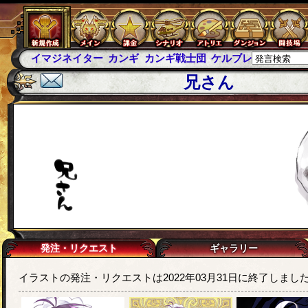
イマジネイター
カンギ
カンギ戦士団
ケルブレ
ケルベロ
兄さん
発注・リクエスト
ギャラリー
イラストの発注・リクエストは2022年03月31日に終了しまし