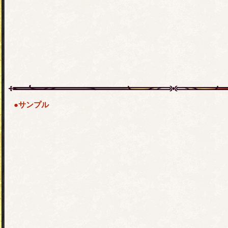
●サンプル