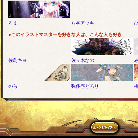
ろま
八谷アツキ
●このイラストマスターを好きな人は、こんな人も好き
佐鳥キヨ
佐々木なの
のら
弥多壱どろり