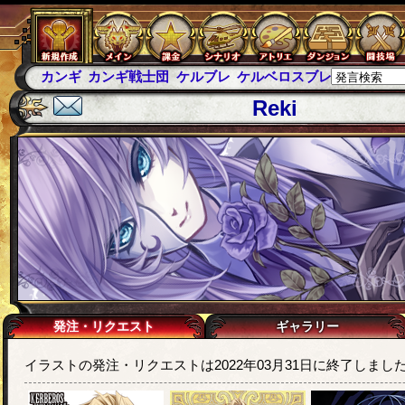
カンギ
カンギ戦士団
ケルブレ
ケルベロスブレイド
スパ
Reki
発注・リクエスト
ギャラリー
イラストの発注・リクエストは2022年03月31日に終了しまし