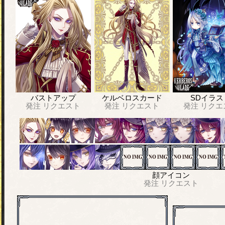
バストアップ
ケルベロスカード
SDイラス
発注
リクエスト
発注
リクエスト
発注
リクエ
顔アイコン
発注
リクエスト