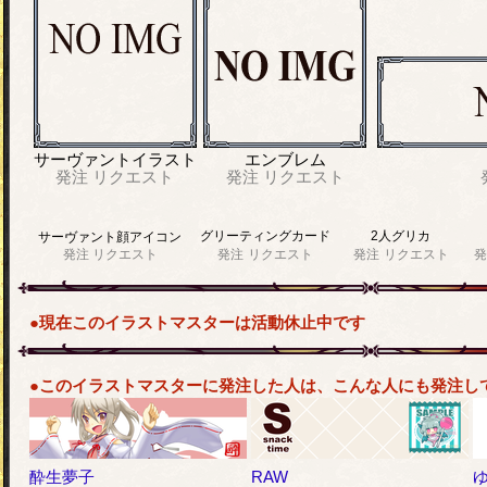
サーヴァントイラスト
エンブレム
発注
リクエスト
発注
リクエスト
グリーティングカード
2人グリカ
サーヴァント顔アイコン
発注
リクエスト
発注
リクエスト
発注
リクエスト
発
●現在このイラストマスターは活動休止中です
●このイラストマスターに発注した人は、こんな人にも発注し
酔生夢子
RAW