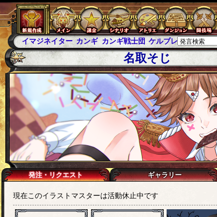
イマジネイター
カンギ
カンギ戦士団
ケルブレ
ケルベロ
名取そじ
発注・リクエスト
ギャラリー
現在このイラストマスターは活動休止中です