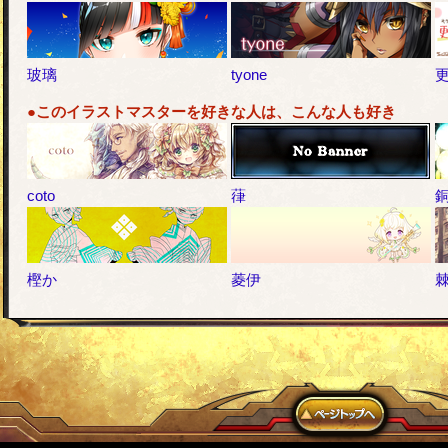
玻璃
tyone
●このイラストマスターを好きな人は、こんな人も好き
coto
葎
樫か
菱伊