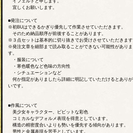
イフェルトと申します。
宜しくお願いします。
■発注について
※初BUはできるかぎり優先して作業させていただきます。
そのため納品順序が前後することがあります。
※３点セットは基本的に切り抜きでお受けさせていただきます
※発注文章を細部まで読み取ることができない可能性がありま
す。
・服装について
・寒色暖色など色味の方向性
・シチュエーションなど
何か指定がありましたら詳細に明記していただけるとありが
いです。
■作風について
美少女キャラクター、ビビットな彩色
コミカルなデフォルメ表現を得意としています。
構造の精密度合いよりも勢いを優先する傾向があります。
男性と金属表現を苦手としています。