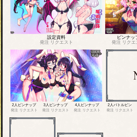
設定資料
ピンナッ
発注
リクエスト
発注
リクエ
2人ピンナップ
3人ピンナップ
4人ピンナップ
2人バトルピン
発注
リクエスト
発注
リクエスト
発注
リクエスト
発注
リクエスト