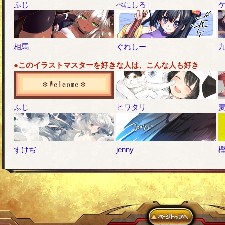
ふじ
べにしろ
相馬
ぐれしー
●このイラストマスターを好きな人は、こんな人も好き
ふじ
ヒワタリ
すけぢ
jenny