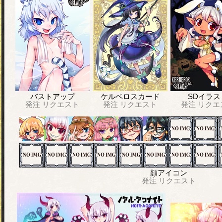
バストアップ
ケルベロスカード
SDイラス
発注
リクエスト
発注
リクエスト
発注
リクエ
顔アイコン
発注
リクエスト