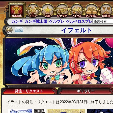
カンギ
カンギ戦士団
ケルブレ
ケルベロスブレイド
スパ
イフェルト
発注・リクエスト
ギャラリー
イラストの発注・リクエストは2022年03月31日に終了しまし