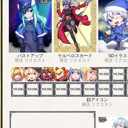
バストアップ
ケルベロスカード
SDイラス
発注
リクエスト
発注
リクエスト
発注
リクエ
顔アイコン
発注
リクエスト