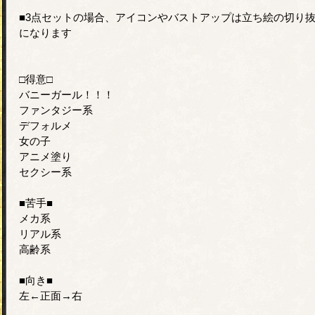
■3点セットの場合、アイコンやバストアップは立ち絵の切り
になります
□得意□
バニーガール！！！
ファンタジー系
デフォルメ
女の子
アニメ塗り
セクシー系
■苦手■
メカ系
リアル系
高齢系
■向き■
左←正面→右