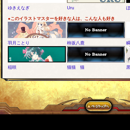
ゆきえなぎ
Uru
●このイラストマスターを好きな人は、こんな人も好き
羽月ことり
柿坂八鹿
稲咲
猫猫 猫