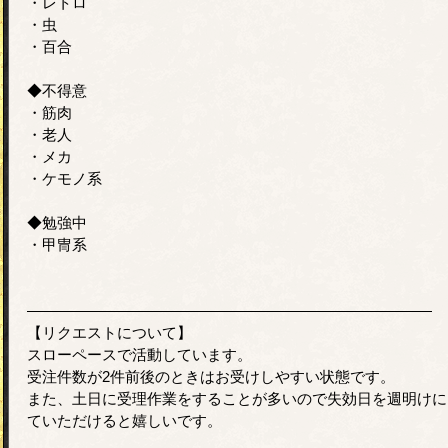
・レトロ
・虫
・百合
◆不得意
・筋肉
・老人
・メカ
・ケモノ系
◆勉強中
・甲冑系
―――――――――――――――――――――――――――
【リクエストについて】
スローペースで活動しています。
受注件数が2件前後のときはお受けしやすい状態です。
また、土日に受理作業をすることが多いので失効日を週明けに
ていただけると嬉しいです。