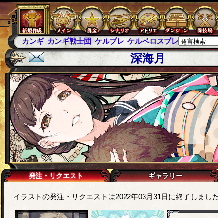
カンギ
カンギ戦士団
ケルブレ
ケルベロスブレイド
スパ
深海月
発注・リクエスト
ギャラリー
イラストの発注・リクエストは2022年03月31日に終了しまし