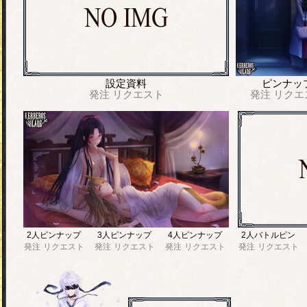
設定資料
ピンナッ
発注
リクエスト
発注
リクエ
2人ピンナップ
3人ピンナップ
4人ピンナップ
2人バトルピン
発注
リクエスト
発注
リクエスト
発注
リクエスト
発注
リクエスト