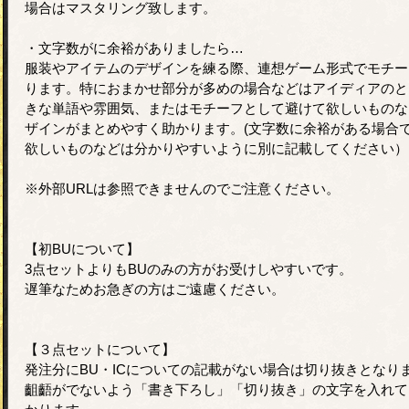
場合はマスタリング致します。
・文字数がに余裕がありましたら…
服装やアイテムのデザインを練る際、連想ゲーム形式でモチー
ります。特におまかせ部分が多めの場合などはアイディアのと
きな単語や雰囲気、またはモチーフとして避けて欲しいものな
ザインがまとめやすく助かります。(文字数に余裕がある場合
欲しいものなどは分かりやすいように別に記載してください）
※外部URLは参照できませんのでご注意ください。
【初BUについて】
3点セットよりもBUのみの方がお受けしやすいです。
遅筆なためお急ぎの方はご遠慮ください。
【３点セットについて】
発注分にBU・ICについての記載がない場合は切り抜きとなり
齟齬がでないよう「書き下ろし」「切り抜き」の文字を入れて