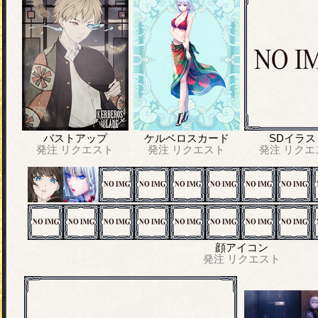
バストアップ
ケルベロスカード
SDイラス
発注
リクエスト
発注
リクエスト
発注
リクエ
顔アイコン
発注
リクエスト