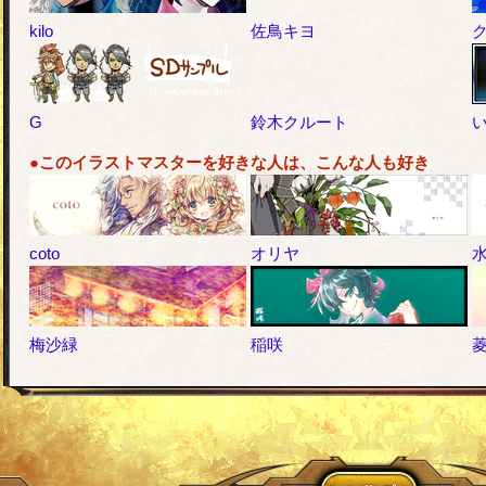
kilo
佐鳥キヨ
G
鈴木クルート
●このイラストマスターを好きな人は、こんな人も好き
coto
オリヤ
梅沙緑
稲咲