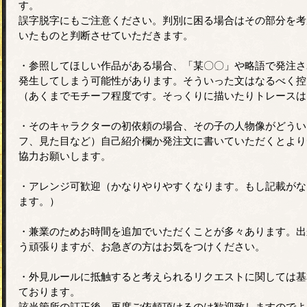
す。
誤字脱字にもご注意ください。判別に困る場合はその部分を考
いたものと判断させていただきます。
・参照してほしい作品がある場合、「某〇〇」や略語で発注さ
発生してしまう可能性があります。そういった文はなるべく控
（あくまでモチーフ程度です。そっくりに描いたりトレースは
・そのキャラクターの初依頼の場合、その子の人物像がどうい
フ、見た目など）自己紹介欄か発注文に書いていただくとより
協力お願いします。
・アレンジ可歓迎（かなりやりやすくなります。もし記載がな
ます。）
・兼業のためお時間を追加でいただくことが多々あります。出
う頑張りますが、お急ぎの方はお気をつけください。
・外見ルールに抵触すると考えられるリクエストに関しては基
ております。
該当箇所の訂正後、再度ご依頼頂けるのは歓迎致しますのでよ