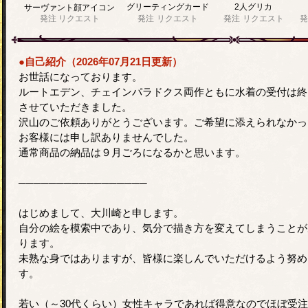
グリーティングカード
2人グリカ
サーヴァント顔アイコン
発注
リクエスト
発注
リクエスト
発注
リクエスト
発
●自己紹介（2026年07月21日更新）
お世話になっております。
ルートエデン、チェインパラドクス両作ともに水着の受付は終
させていただきました。
沢山のご依頼ありがとうございます。ご希望に添えられなかっ
お客様には申し訳ありませんでした。
通常商品の納品は９月ごろになるかと思います。
─────────────────
はじめまして、大川崎と申します。
自分の絵を模索中であり、気分で描き方を変えてしまうことが
ります。
未熟な身ではありますが、皆様に楽しんでいただけるよう努め
す。
若い（～30代くらい）女性キャラであれば得意なのでほぼ受