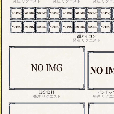
発注
リクエスト
発注
リクエスト
発注
リクエ
顔アイコン
発注
リクエスト
設定資料
ピンナッ
発注
リクエスト
発注
リクエ