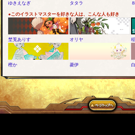
ゆきえなぎ
タタラ
●このイラストマスターを好きな人は、こんな人も好き
埜莵ありす
オリヤ
樫か
菱伊