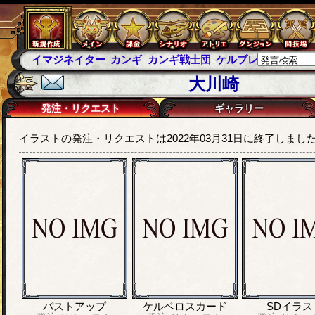
イマジネイター
カンギ
カンギ戦士団
ケルブレ
ケルベロ
大川崎
発注・リクエスト
ギャラリー
イラストの発注・リクエストは2022年03月31日に終了しまし
バストアップ
ケルベロスカード
SDイラス