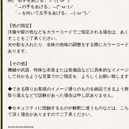
例)「右手をあげる」→＼(･ω･*)
「→の手をあげる」→(*･ω･)ノ
「←を向いて左手をあげる」→(･ω･*)／
【色の指定】
洋服や髪の色などをカラーコードでご指定される場合は、あく
すことをご了承ください。
光や影を入れたり、全体の色味の調整をする際にカラーコード
あります。
【その他】
機械や武器、特殊な衣装または装備品などに具体的なイメージ
して分かるような言葉でのご指定を、よろしくお願い致します
◆できる限りお客様のイメージ通りのものを納品できるよう努
取り違えなどで誤解があった場合は申し訳ありません。
◆セキュリティに抵触するものや解釈に迷うものなどは、こち
て頂く場合がありますのでご了承ください。
==========