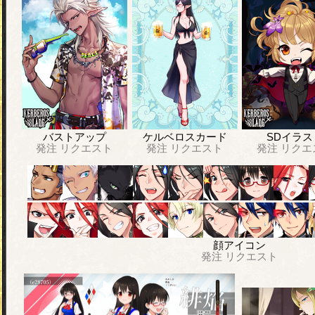
バストアップ
ケルベロスカード
SDイラス
発注
リクエスト
発注
リクエスト
発注
リクエ
顔アイコン
発注
リクエスト