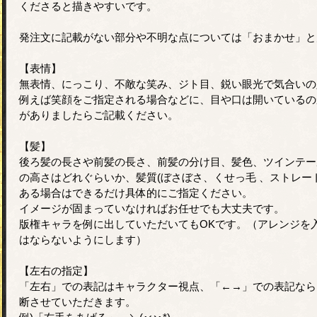
くださると描きやすいです。
発注文に記載がない部分や不明な点については「おまかせ」と
【表情】
無表情、にっこり、不敵な笑み、ジト目、鋭い眼光で気合いの
例えば笑顔をご指定される場合などに、目や口は開いているの
がありましたらご記載ください。
【髪】
後ろ髪の長さや前髪の長さ、前髪の分け目、髪色、ツインテー
の高さはどれぐらいか、髪質(ぼさぼさ、くせっ毛 、ストレー
ある場合はできるだけ具体的にご指定ください。
イメージが固まっていなければお任せでも大丈夫です。
版権キャラを例に出していただいてもOKです。（アレンジを
はならないようにします）
【左右の指定】
「左右」での表記はキャラクター視点、「←→」での表記なら
断させていただきます。