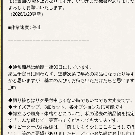
また当面の間休止となりますが、いつかまた機会がありました
よろしくお願いいたします。
（2026/1/29更新）
■作業速度 : 停止
==============================
◆通常商品は納期一律90日にしています。
納品予定日に関わらず、進捗次第で早めの納品になったり等す
かと思いますが、基本のんびりお待ちいただけたらと思いますm
_)m
◆切り抜きはリク受付中じゃない時でもいつでも大丈夫です。
◆サイズアップ、3点セット、各オプション対応可能です。
◆顔立ちや頭身・体格などについて、私の過去の納品物を指定
て「こんな感じで」等言ってくださっても大丈夫です。
◆リピーターのお客様は、「前よりもう少しここをこうしてほ
い！」等のご要望がありましたら、どうかお気軽にお申し付け