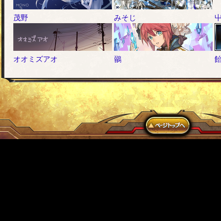
茂野
みそじ
オオミズアオ
鶸