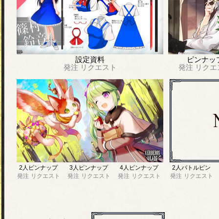
設定資料
ピンナッ
発注
リクエスト
発注
リクエ
2人ピンナップ
3人ピンナップ
4人ピンナップ
2人バトルピン
発注
リクエスト
発注
リクエスト
発注
リクエスト
発注
リクエスト