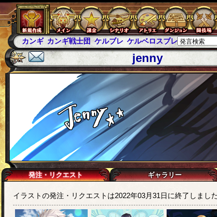
カンギ
カンギ戦士団
ケルブレ
ケルベロスブレイド
スパ
jenny
発注・リクエスト
ギャラリー
イラストの発注・リクエストは2022年03月31日に終了しまし