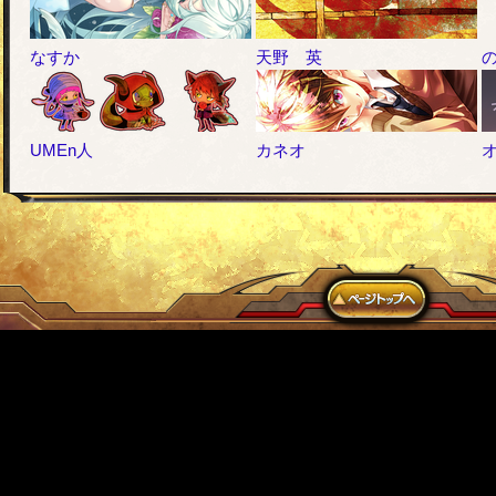
なすか
天野 英
UMEn人
カネオ