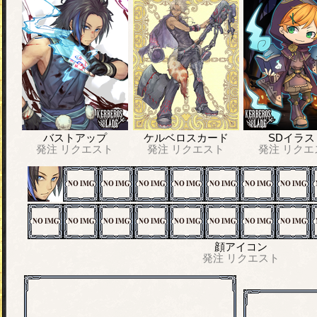
バストアップ
ケルベロスカード
SDイラス
発注
リクエスト
発注
リクエスト
発注
リクエ
顔アイコン
発注
リクエスト