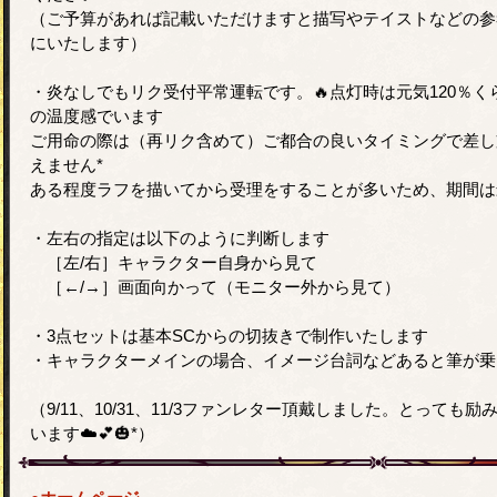
（ご予算があれば記載いただけますと描写やテイストなどの参
にいたします）
・炎なしでもリク受付平常運転です。🔥点灯時は元気120％く
の温度感でいます
ご用命の際は（再リク含めて）ご都合の良いタイミングで差し
えません*
ある程度ラフを描いてから受理をすることが多いため、期間は
・左右の指定は以下のように判断します
［左/右］キャラクター自身から見て
［←/→］画面向かって（モニター外から見て）
・3点セットは基本SCからの切抜きで制作いたします
・キャラクターメインの場合、イメージ台詞などあると筆が乗
（9/11、10/31、11/3ファンレター頂戴しました。とって
います☁️💕🎃*）