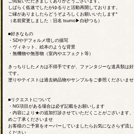
ご閲覧いただきましてありがとうございます。
しばらく低速でしたがゆるりと活動再開しております。
ご縁がありましたらどうぞよろしくお願いいたします*
（名前変更しました：旧名 tsumo▶︎白砂つも）
■好きなもの
・SDやデフォルメ増しの描写
・ヴィネット、絵本のような背景
・無機物や無形物（室内やエフェクト等）
きっちりしたメカは不得手ですが、ファンタジーな道具類は好
です。
塗りやテイストは過去納品物やサンプルをご参照くださいませ
■リクエストについて
・NG項目がある場合は必ず記載をお願いします
・内容により★の追加打診させていただくことがございます、
めご了承くださいませ
お客様のご予算をオーバーしていましたらお気になさらず流し
ください