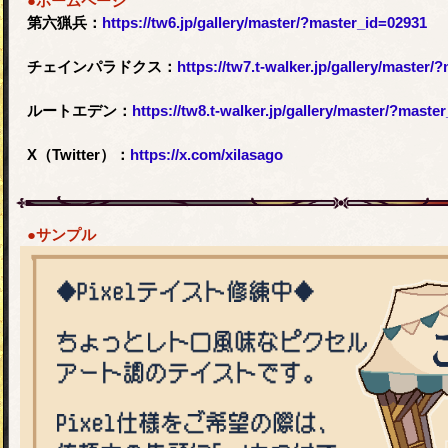
●ホームページ
第六猟兵：
https://tw6.jp/gallery/master/?master_id=02931
チェインパラドクス：
https://tw7.t-walker.jp/gallery/master
ルートエデン：
https://tw8.t-walker.jp/gallery/master/?maste
X（Twitter）：
https://x.com/xilasago
●サンプル