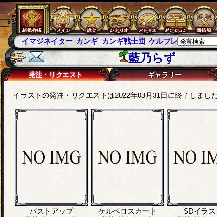
イマジネイター
カンギ
カンギ戦士団
ケルブレ
ケルベロ
藍乃らず
発注・リクエスト
ギャラリー
イラストの発注・リクエストは2022年03月31日に終了しまし
バストアップ
ケルベロスカード
SDイラス