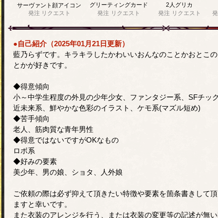
グリーティングカード
2人グリカ
サーヴァント顔アイコン
発注
リクエスト
発注
リクエスト
発注
リクエスト
発
●自己紹介（2025年01月21日更新）
藍乃らずです。キラキラしたかわいいおんなのことかおとこの
とかが好きです。
◆得意傾向
小～中学生程度の外見の少年少女、ファンタジー系、SFチッ
近未来系、鮮やかな色彩のイラスト、ケモ系(マズル短め)
◆苦手傾向
老人、筋肉質な青年男性
◆得意ではないですがOKなもの
ロボ系
◆好みの要素
美少年、男の娘、ショタ、人外娘
ご依頼の際は必ず抑えて頂きたい特徴や要素を箇条書きして頂
ますと幸いです。
また衣装のアレンジを行う、または衣装の変更等の記述が無い