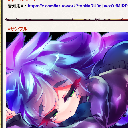
告知用X：
https://x.com/lazuowork?t=hNaRU0gjuwzOifMlR
●サンプル