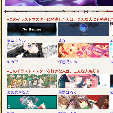
●このイラストマスターに発注した人は、こんな人にも発注し
寛斎タケル
えな
ヤガワ
保志乃シホ
●このイラストマスターを好きな人は、こんな人も好き
まめのきなこ
星野はるく
ho