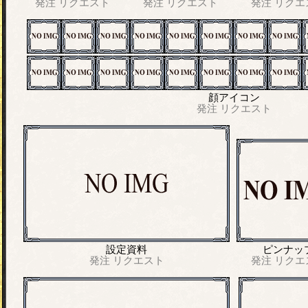
発注
リクエスト
発注
リクエスト
発注
リクエ
顔アイコン
発注
リクエスト
設定資料
ピンナッ
発注
リクエスト
発注
リクエ