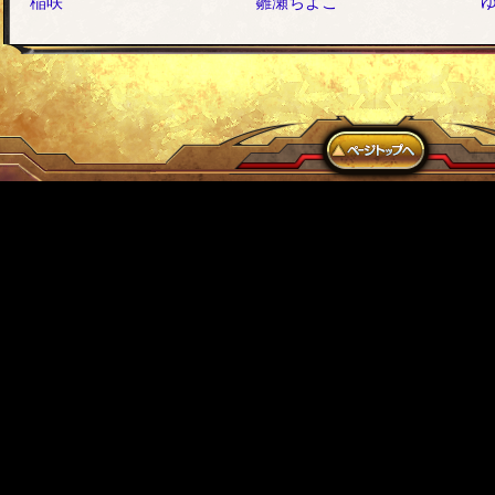
稲咲
雛瀬ちよこ