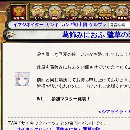
イマジネイター
カンギ
カンギ戦士団
ケルブレ
ケルベロ
葛飾みにおふ 鷺草の
暑さ厳しき季夏の候、いかがお過ごしでしょう
此度も葛飾みにおふを開催させていただきたく
前回と同じ場所にてお待ち申し上げております
皆様お誘いあわせの上、ぜひともご来場くださ
8/1……参加マスター発表！
＜
シアライラ・ミ
TW4『サイキックハーツ』との合同イベントです。
→サイキックハーツ 葛飾みにおふ 鷺草の陣